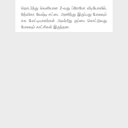
தொடர்ந்து வெளியான 2-வது ப்ரோமோ வீடியோவில்,
ரித்விகா வேஷ்டி-சட்டை அணிந்து இருப்பது போலவும்
சக போட்டியாளர்கள் அவர்மீது குப்பை கொட்டுவது
போலவும் காட்சிகள் இருந்தன.
இந்தநிலையில் சற்றுமுன் வெளியான 3-வது ப்ரோமோ
வீடியோவில் ரோலிங் சார் என ஐஸ்-யாஷிகா,விஜி,ரித்து
மற்றும் ஜனனி ஆகியோர் பாலாஜியை கிண்டல்
செய்வது போலவும், பாடல்களுக்கு நடனமாடுவது
போலவும் காட்சிகள் உள்ளன.
இதனால் இன்றைய இரவு பிக்பாஸ் வீடு போல,
விக்ரமன் படம் போல கலகலப்பாக இருக்கும் என
எதிர்பார்க்கப்படுகிறது.
ரோலிங் சார்! 🎥🎬
#பிக்பாஸ்
- இன்று இரவு 9:30
மணிக்கு உங்கள் விஜயில்..
#BiggBossTamil
#VivoBiggBoss
@Vivo_India
pic.twitter.com/4ppvuvlDDQ
— Vijay Television (@vijaytelevision)
September 26, 2018