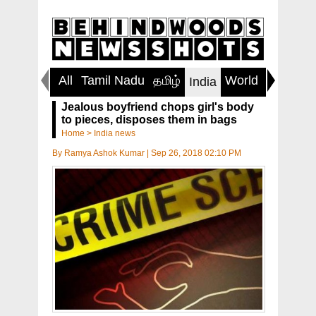
All
Tamil Nadu
தமிழ்
World
Inspirin
India
Jealous boyfriend chops girl's body
to pieces, disposes them in bags
Home
>
India news
By
Ramya Ashok Kumar
|
Sep 26, 2018 02:10 PM