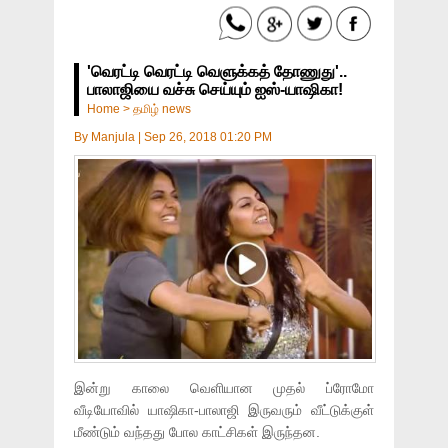
'வெரட்டி வெரட்டி வெளுக்கத் தோணுது'..
பாலாஜியை வச்சு செய்யும் ஐஸ்-யாஷிகா!
Home
>
தமிழ் news
By
Manjula
|
Sep 26, 2018 01:20 PM
இன்று காலை வெளியான முதல் ப்ரோமோ
வீடியோவில் யாஷிகா-பாலாஜி இருவரும் வீட்டுக்குள்
மீண்டும் வந்தது போல காட்சிகள் இருந்தன.