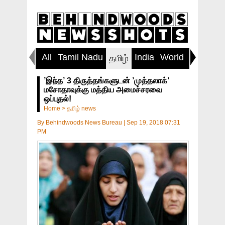
All
Tamil Nadu
India
World
Inspirin
தமிழ்
’இந்த’ 3 திருத்தங்களுடன் ’முத்தலாக்’
மசோதாவுக்கு மத்திய அமைச்சரவை
ஒப்புதல்!
Home
>
தமிழ் news
By
Behindwoods News Bureau
|
Sep 19, 2018 07:31
PM