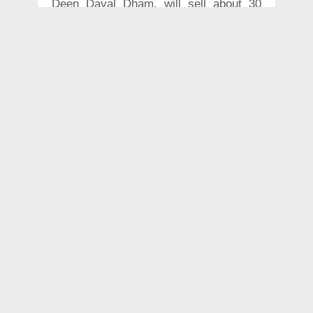
Deen Dayal Dham, will sell about 30
'therapeutic' products and will also
create apparels such as Modi and Yogi
kurtas.
Besides urging people to go the organic
way sans chemicals, the promoters
also claim that this set up ensures
locals get a shot at a livelihood.
(Representative image)
COWDUNG
RELATED NEWS SHOTS