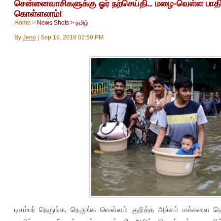
சென்னைவாசிகளுக்கு ஓர் நற்செய்தி.. மழை-வெள்ள பாதிப
கொள்ளலாம்!
Home
>
News Shots
>
தமிழ்
By
Jeno
|
Sep 19, 2018 02:59 PM
டிசம்பர் நெருங்க, நெருங்க வெள்ளம் குறித்த அச்சம் மக்களை