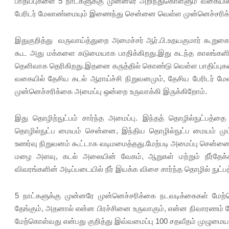
பாதிப்புகளை 5 நாட்களுக்கு முன்னரே அறிந்துகொள்ளும் வகையில
பேரிடர் மேலாண்மையும் இணைந்து சென்னை வெள்ள முன்னெச்சரிக்
இதுகுறித்து வருவாய்த்துறை அமைச்சர் ஆர்.பி.உதயகுமார் கூறுகை
கூட அது மக்களை கடுமையாக பாதிக்கிறது.இது கடந்த காலங்களில
தெளிவாக தெரிகிறது.இதனை கருத்தில் கொண்டு வெள்ள பாதிப்புகள
வகையில் தேசிய கடல் ஆராய்ச்சி நிறுவனமும், தேசிய பேரிடர்
முன்னெச்சரிக்கை அமைப்பு ஒன்றை உருவாக்கி இருக்கிறோம்.
இது தொழிற்நுட்பம் சார்ந்த அமைப்பு. இந்தத் தொழில்நுட்பத்
தொழில்நுட்ப மையம் சென்னை, இந்திய தொழில்நுட்ப மையம் 
உணர்வு நிறுவனம் கூட்டாக வடிமமைத்தது.மேற்படி அமைப்பு சென்
மழை அளவு, கடல் அலையின் வேகம், ஆறுகள் மற்றும் நீர்தேக்க 
விவரங்களின் அடிப்படையில் நீர் இயக்க விசை சார்ந்த தொழில் நுட்பத
5 நாட்களுக்கு முன்னரே முன்னெச்சரிக்கை நடவடிக்கைகள் மேற்க
தேங்கும், அதனால் என்ன பிரச்சினை உருவாகும், என்ன நிவாரணம் ம
மேற்கொள்வது என்பது குறித்து இவ்வமைப்பு 100 சதவீதம் முழுமையா