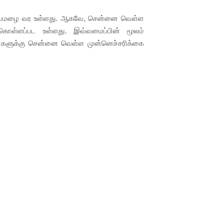
 பருவமழை வர உள்ளது. ஆகவே, சென்னை வெள்ள
ொள்ளப்பட உள்ளது. இவ்வமைப்பின் மூலம்
ர்களுக்கு சென்னை வெள்ள முன்னெச்சரிக்கை
NSIDE KFC CHICKEN
N