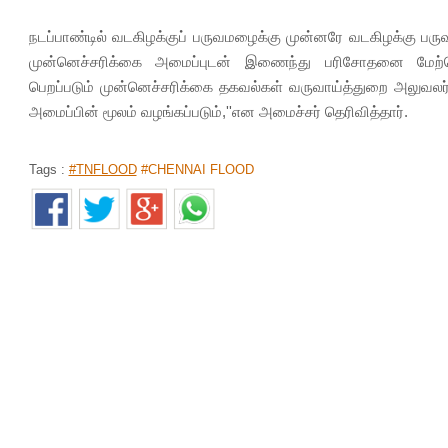
நடப்பாண்டில் வடகிழக்குப் பருவமழைக்கு முன்னரே வடகிழக்கு
முன்னெச்சரிக்கை அமைப்புடன் இணைந்து பரிசோதனை மேற்க
பெறப்படும் முன்னெச்சரிக்கை தகவல்கள் வருவாய்த்துறை அலுவல
அமைப்பின் மூலம் வழங்கப்படும்,''என அமைச்சர் தெரிவித்தார்.
Tags :
#TNFLOOD
#CHENNAI FLOOD
MAN FINDS 'SLIMY & RAW' HEART I
TAKEAWAY; DEMANDS EXPLANATIO
Home
>
News Shots
>
World
By
Behindwoods News Bureau
|
Sep 19, 2018 02:29 PM