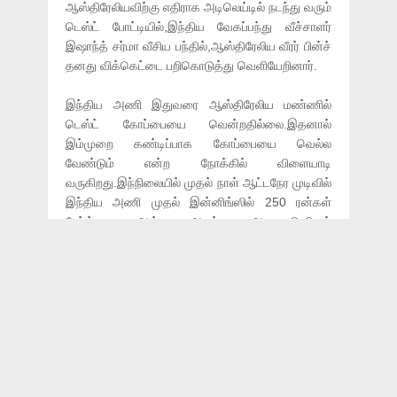
ஆஸ்திரேலியவிற்கு எதிராக அடிலெய்டில் நடந்து வரும்
டெஸ்ட் போட்டியில்,இந்திய வேகப்பந்து வீச்சாளர்
இஷாந்த் சர்மா வீசிய பந்தில்,ஆஸ்திரேலிய வீரர் பின்ச்
தனது விக்கெட்டை பறிகொடுத்து வெளியேறினார்.
இந்திய அணி இதுவரை ஆஸ்திரேலிய மண்ணில்
டெஸ்ட் கோப்பையை வென்றதில்லை.இதனால்
இம்முறை கண்டிப்பாக கோப்பையை வெல்ல
வேண்டும் என்ற நோக்கில் விளையாடி
வருகிறது.இந்நிலையில் முதல் நாள் ஆட்டநேர முடிவில்
இந்திய அணி முதல் இன்னிங்ஸில் 250 ரன்கள்
சேர்த்து ஆல் அவுட் ஆனது.பெரிதும்
எதிர்பார்க்கப்பட்ட முன்னணி வீரர்கள் யாரும்
தங்களின் முழுமையான ஆட்டத்தை
வெளிப்படுத்தவில்லை.ஆனால் புஜாரா மட்டும் ஆறுதல்
அளிக்கும் விதமாக (123) சதம் அடித்து
வெளியேறினார்.
இதையடுத்து இரண்டாவதாக களமிறங்கிய
ஆஸ்திரேலிய அணியில்,பின்ச் மற்றும் அறிமுக வீரர்