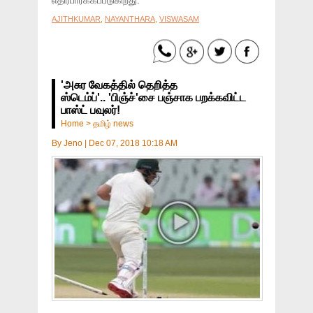
எதிர்பார்க்கப்படுகிறது.
AJITHKUMAR
,
NAYANTHARA
,
VISWASAM
'அசுர வேகத்தில் தெறித்த
ஸ்டெம்ப்'.. 'பிஞ்ச்'சை பஞ்சாக பறக்கவிட்ட
பாஸ்ட் பவுலர்!
Home
>
தமிழ் news
By
Jeno
|
Dec 07, 2018 10:18 AM