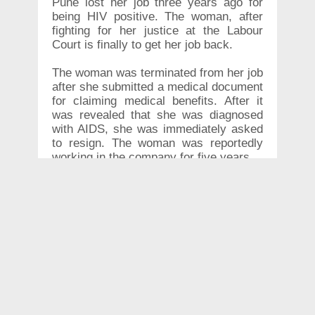
Pune lost her job three years ago for
being HIV positive. The woman, after
fighting for her justice at the Labour
Court is finally to get her job back.
The woman was terminated from her job
after she submitted a medical document
for claiming medical benefits. After it
was revealed that she was diagnosed
with AIDS, she was immediately asked
to resign. The woman was reportedly
working in the company for five years.
Though the woman was verbally told to
leave because of her illness,
documents she was provided with
stated "absenteeism" as the reason.
The woman challenged the company in
a court at Pune. The court observing
that nobody can be terminated for being
HIV positive asked the company to
reinstate her same post along with the
same wages.