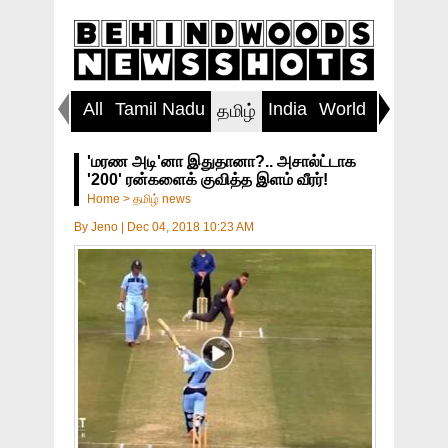
All
Tamil Nadu
India
World
Inspirin
தமிழ்
'மரண அடி'னா இதுதானா?.. அசால்ட்டாக
'200' ரன்களைக் குவித்த இளம் வீரர்!
Home
>
தமிழ் news
By
Jeno
|
Dec 04, 2018 10:23 AM