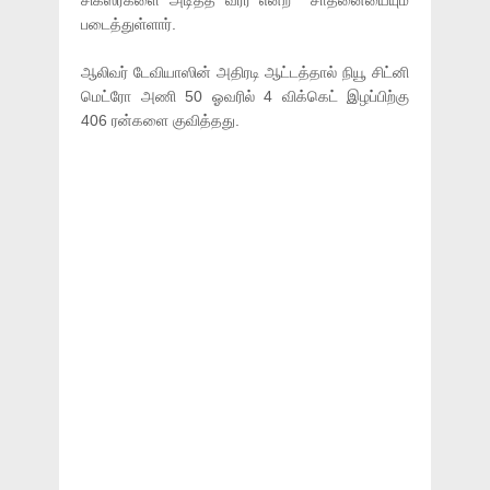
சிக்ஸர்களை அடித்த வீரர் என்ற சாதனையையும்
படைத்துள்ளார்.
ஆலிவர் டேவியாஸின் அதிரடி ஆட்டத்தால் நியூ சிட்னி
மெட்ரோ அணி 50 ஓவரில் 4 விக்கெட் இழப்பிற்கு
406 ரன்களை குவித்தது.