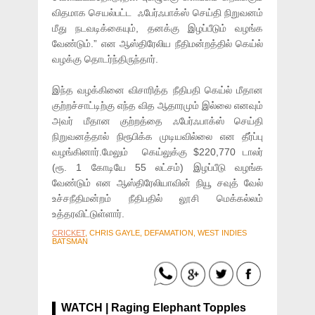
விதமாக செயல்பட்ட ஃபேர்ஃபாக்ஸ் செய்தி நிறுவனம்
மீது நடவடிக்கையும், தனக்கு இழப்பீடும் வழங்க
வேண்டும்.” என ஆஸ்திரேலிய நீதிமன்றத்தில் கெய்ல்
வழக்கு தொடர்ந்திருந்தார்.
இந்த வழக்கினை விசாரித்த நீதிபதி கெய்ல் மீதான
குற்றச்சாட்டிற்கு எந்த வித ஆதாரமும் இல்லை எனவும்
அவர் மீதான குற்றத்தை ஃபேர்ஃபாக்ஸ் செய்தி
நிறுவனத்தால் நிரூபிக்க முடியவில்லை என தீர்ப்பு
வழங்கினார்.மேலும் கெய்லுக்கு $220,770 டாலர்
(ரூ. 1 கோடியே 55 லட்சம்) இழப்பீடு வழங்க
வேண்டும் என ஆஸ்திரேலியாவின் நியூ சவுத் வேல்
உச்சநீதிமன்றம் நீதிபதில் லூசி மெக்கல்லம்
உத்தரவிட்டுள்ளார்.
CRICKET
, CHRIS GAYLE, DEFAMATION, WEST INDIES
BATSMAN
WATCH | Raging Elephant Topples