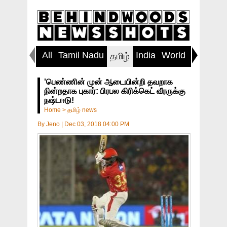
All
Tamil Nadu
India
World
Inspirin
தமிழ்
'பெண்ணின் முன் ஆடையின்றி தவறாக
நின்றதாக புகார்: பிரபல கிரிக்கெட் வீரருக்கு
நஷ்டஈடு!
Home
>
தமிழ் news
By
Jeno
|
Dec 03, 2018 04:00 PM