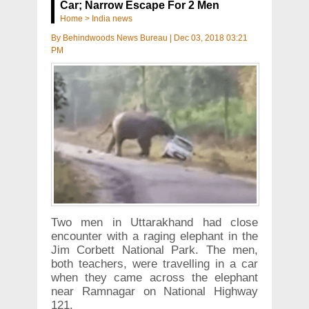
Car; Narrow Escape For 2 Men
Home
>
India news
By
Behindwoods News Bureau
|
Dec 03, 2018 03:21
PM
Two men in Uttarakhand had close
encounter with a raging elephant in the
Jim Corbett National Park. The men,
both teachers, were travelling in a car
when they came across the elephant
near Ramnagar on National Highway
121.