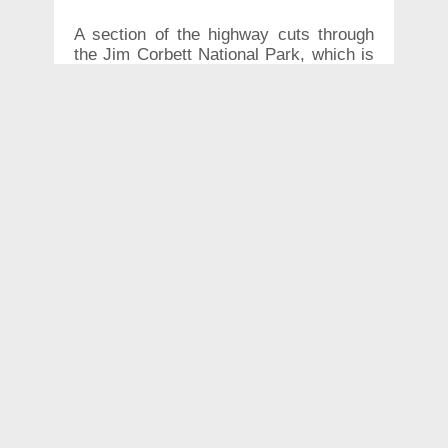
A section of the highway cuts through
the Jim Corbett National Park, which is
also a classified corridor for elephants.
The section is shut for traffic during the
night in order to keep the national park's
animals safe and to prevent mishaps
exactly like the one the two men
witnessed.
As the two men were crossing the
section, they saw an elephant
advancing towards their vehicle. Afraid,
the two men brought their vehicle to a
halt and fled from the car. Forest guards
from a picket nearby heard the
commotion and arrived on the scene.
A video that was shot from a safe
distance showed what happened next.
Click
here
to see