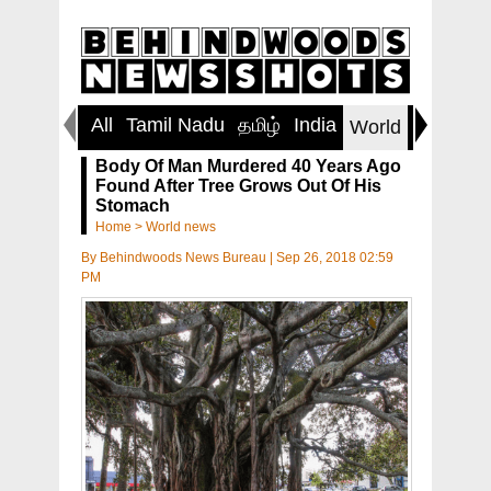
All
Tamil Nadu
தமிழ்
India
Inspirin
World
Body Of Man Murdered 40 Years Ago
Found After Tree Grows Out Of His
Stomach
Home
>
World news
By
Behindwoods News Bureau
|
Sep 26, 2018 02:59
PM