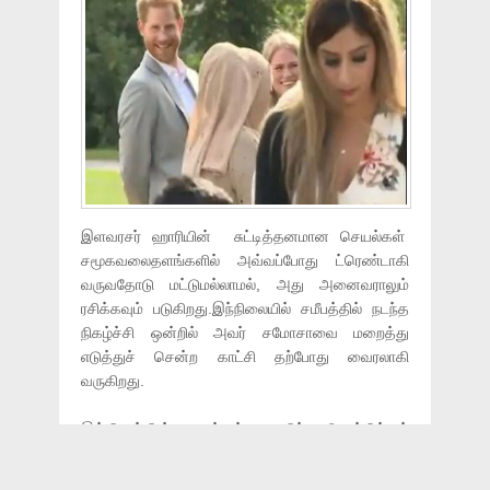
இளவரசர் ஹாரியின் சுட்டித்தனமான செயல்கள்
சமூகவலைதளங்களில் அவ்வப்போது ட்ரெண்டாகி
வருவதோடு மட்டுமல்லாமல், அது அனைவராலும்
ரசிக்கவும் படுகிறது.இந்நிலையில் சமீபத்தில் நடந்த
நிகழ்ச்சி ஒன்றில் அவர் சமோசாவை மறைத்து
எடுத்துச் சென்ற காட்சி தற்போது வைரலாகி
வருகிறது.
இங்கிலாந்தின் லண்டன் நகரில் கென்சிங்டன்
அரண்மனை உள்ளது. இங்கு ஒரு
அறக்கட்டளைக்காக நிதி திரட்டும் நிகழ்ச்சியை