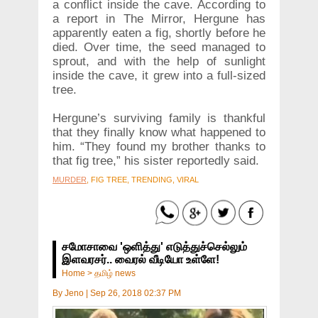
a conflict inside the cave. According to
a report in The Mirror, Hergune has
apparently eaten a fig, shortly before he
died. Over time, the seed managed to
sprout, and with the help of sunlight
inside the cave, it grew into a full-sized
tree.
Hergune’s surviving family is thankful
that they finally know what happened to
him. “They found my brother thanks to
that fig tree,” his sister reportedly said.
MURDER
, FIG TREE, TRENDING, VIRAL
சமோசாவை 'ஒளித்து' எடுத்துச்செல்லும்
இளவரசர்.. வைரல் வீடியோ உள்ளே!
Home
>
தமிழ் news
By
Jeno
|
Sep 26, 2018 02:37 PM