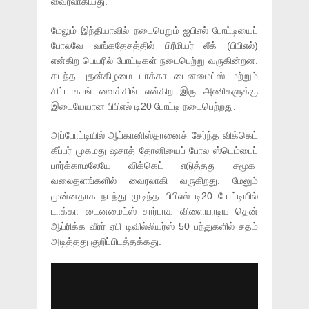
வைரலாகியது.
மேலும் இந்தியாவில் நடைபெறும் ஐபிஎல் போட்டியைப்
போலவே வங்கதேசத்தில் பிரீமியர் லீக் (பிபிஎல்)
என்கிற பெயரில் போட்டிகள் நடைபெற்று வருகின்றன.
கடந்த புதன்கிழமை டாக்கா டைனமைட்ஸ் மற்றும்
சிட்டாகாங் வைக்கிங் என்கிற இரு அணிகளுக்கு
இடையேயான பிபிஎல் டி20 போட்டி நடைபெற்றது.
அப்போட்டியில் ஆப்கானிஸ்தானைச் சேர்ந்த விக்கெட்
கீப்பர் முகமது ஷசாத் தோனியைப் போல ஸ்டெம்பைப்
பார்க்காமலேயே விக்கெட் எடுத்தது சமூக
வலைதளங்களில் வைரலாகி வருகிறது. மேலும்
முன்னதாக நடந்து முடிந்த பிபிஎல் டி20 போட்டியில்
டாக்கா டைனமைட்ஸ் சார்பாக விளையாடிய தென்
ஆப்ரிக்க வீரர் ஏபி டிவில்லியர்ஸ் 50 பந்துகளில் சதம்
அடித்தது குறிப்பிடத்தக்கது.