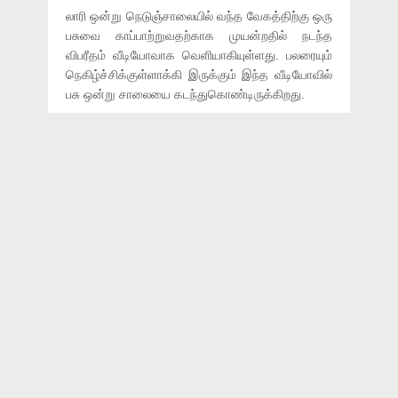
லாரி ஒன்று நெடுஞ்சாலையில் வந்த வேகத்திற்கு ஒரு
பசுவை காப்பாற்றுவதற்காக முயன்றதில் நடந்த
விபரீதம் வீடியோவாக வெளியாகியுள்ளது. பலரையும்
நெகிழ்ச்சிக்குள்ளாக்கி இருக்கும் இந்த வீடியோவில்
பசு ஒன்று சாலையை கடந்துகொண்டிருக்கிறது.
நகரத்தில் கால்நடைகளுக்கு இருக்கும் இயல்பான
பிரச்சனையாக, அங்கும் நெடுஞ்சாலை வழியே லாரி
ஒன்று அதிக வேகத்தில் வந்துகொண்டிருக்கிறது.
லாரி கிட்டத்தில் வருவதைப் பார்த்ததும் மிரண்டுபோன
பசு, தான் வந்த திசையில் அலறி அடித்துக்கொண்டு
ஓட முயற்சித்துள்ளது.
ஆனால் பசு சாலையைக் கடந்துவிட்டதாக
எண்ணியிருந்த டிரைவருக்கு பசுவின் திருப்பம்
எதிர்பாராததுதான். உடனே சமயோஜிதமாக
செயல்பட்ட லாரி டிரைவர், லாரியை சட்டென தனக்கு
இடதுபுறமாக 180 டிகிரிக்கு திருப்பியுள்ளார். இதனால்
பசு தப்பித்தது.