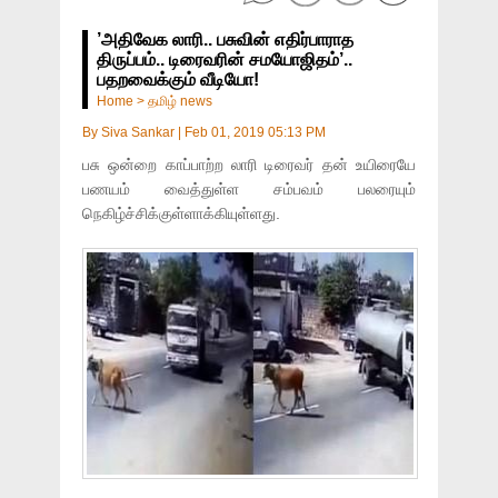
’அதிவேக லாரி.. பசுவின் எதிர்பாராத
திருப்பம்.. டிரைவரின் சமயோஜிதம்’..
பதறவைக்கும் வீடியோ!
Home
>
தமிழ் news
By
Siva Sankar
|
Feb 01, 2019 05:13 PM
பசு ஒன்றை காப்பாற்ற லாரி டிரைவர் தன் உயிரையே
பணயம் வைத்துள்ள சம்பவம் பலரையும்
நெகிழ்ச்சிக்குள்ளாக்கியுள்ளது.