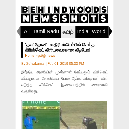
All
Tamil Nadu
India
World
Inspirin
தமிழ்
‘தல’ தோனி மாதிரி ஸ்டெம்பிங் செய்த
கிரிக்கெட் வீரர்..வைரலான வீடியோ!
Home
>
தமிழ் news
By
Selvakumar
|
Feb 01, 2019 05:33 PM
இந்திய அணியின் முன்னாள் கேப்டனும் விக்கெட்
கீப்பருமான தோனியை போல் ஆப்கானிஸ்தான் வீரர்
எடுத்த விக்கெட் இணையத்தில் வைரலாகி
வருகிறது.