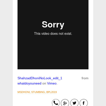
ShahzadDhoniNoLook_edit_1
from
whatdoyouneed
on
Vimeo
.
MSDHONI, STUMBING, BPL2019