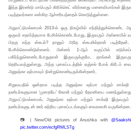
இந்த இரண்டு மாபெரும் கிரிக்கெட் வீரர்களது மனைவிமார்கள் இரு
படித்தவர்களா என்கிற ஆச்சரியத்தைக் கொடுத்துள்ளன.
அதுமட்டுமல்லாமல் 2013-ல் ஒரு நிகழ்வில் சந்தித்துக்கொண்ட அ
ஒருவர் எதார்த்தமாக பேசிக்கொண்டபோது, இருவரும் அஸ்ஸாமில் வாழ
பிறகு எந்த ஸ்கூல்? நானும் அதே ஸ்கூலில்தான் படித்தேன். ந
பேசிக்கொண்டுள்ளனர். பின்னர் 1-ஆம் வகுப்பில் எடுக்
பகிர்ந்துகொண்டபோதுதான் இருவருக்குமே, தாங்கள் இருவரு
தெரியவந்துள்ளது. அந்த புகைப்படத்தில் ஏஞ்சல் போல் கிரீடம் வைத்
அனுஷ்கா ஷர்மாவும் நின்றுகொண்டிருக்கின்றனர்.
சிறுவயதில் ஒன்றாக படித்த அனுஷ்கா ஷர்மா மற்றும் சாக்‌ஷி இ
நண்பர்களுமான ‘முறையே’ கோலி மற்றும் தோனியை மணந்துள்ளது ப
அதுமட்டுமல்லாமல், அனுஷ்கா ஷர்மா மற்றும் சாக்‌ஷி இருவரும்
நண்பர்களுடன் ஊர் சுற்றிய புகைப்படங்களும் வைரலாகி வருகின்றன.
📷 | New/Old pictures of Anushka with
@Saaksh
pic.twitter.com/ecfgRMLSTg