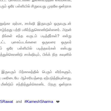
வரும் ஒரே பள்ளியில் சிறுவயது முதலே ஒன்றாக
னுஷ்கா ஷர்மா, சாக்‌ஷி இருவரும் ஒருவருடன்
்ந்தது பற்றி பகிர்ந்துகொண்டுள்ளனர். அதன்
ீங்கள் எந்த வருடம் படித்தீர்கள்? என்று
கப்பட்ட புகைப்படங்களை ஒருவரை ஒருவர்
ம் ஒரே பள்ளியில் படித்தவர்கள் என்பது
துக்கொண்டு சாக்‌ஷியும், பிங்க் நிற கவுனில்
ருவரும் பிற்காலத்தில் பெரும் வீரர்களும்,
லரிடையே ஆச்சரியத்தை ஏற்படுத்தியுள்ளது.
 மீண்டும் சந்தித்துக்கொண்ட பிறகு ஒன்றாக
iSRawat
and
#KarneshSharma
❤️