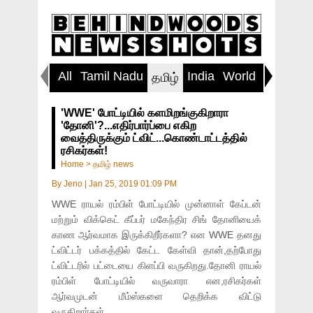
All
Tamil Nadu
India
World
Inspirin
தமிழ்
'WWE' போட்டியில் களமிறங்குகிறாரா
'தோனி'?...எதிர்பார்ப்பை எகிற
வைத்திருக்கும் ட்விட்...கொண்டாட்டத்தில்
ரசிகர்கள்!
Home
>
தமிழ் news
By
Jeno
|
Jan 25, 2019 01:09 PM
WWE ராயல் ரம்பிள் போட்டியில் முன்னாள் கேப்டன்
மற்றும் விக்கெட் கீப்பர் மகேந்திர சிங் தோனியைக்
காண ஆர்வமாக இருக்கிறீர்களா? என WWE தனது
ட்விட்டர் பக்கத்தில் கேட்ட கேள்வி தான்,தற்போது
ட்விட்டரில் பட்டையை கிளப்பி வருகிறது.தோனி ராயல்
ரம்பிள் போட்டியில் வருவாரா என,ரசிகர்கள்
ஆர்வமுடன் மீம்ஸ்களை தெறிக்க விட்டு
வருகிறார்கள்.