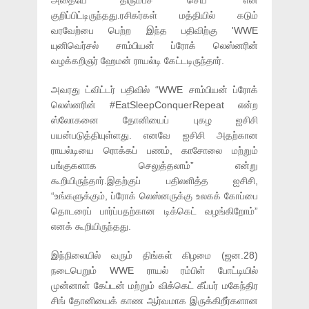
அதையே திரும்பச் செய்” என
குறிப்பிட்டிருந்தது.ரசிகர்கள் மத்தியில் கடும்
வரவேற்பை பெற்ற இந்த பதிவிற்கு 'WWE
யுனிவெர்சல் சாம்பியன் ப்ரோக் லெஸ்னரின்
வழக்கறிஞர் ஹேமன் ராயல்டி கேட்டடிருந்தார்.
அவரது ட்விட்டர் பதிவில் “WWE சாம்பியன் ப்ரோக்
லெஸ்னரின் #EatSleepConquerRepeat என்ற
ஸ்லோகனை தோனியைப் புகழ ஐசிசி
பயன்படுத்தியுள்ளது. எனவே ஐசிசி அதற்கான
ராயல்டியை ரொக்கப் பணம், காசோலை மற்றும்
பங்குகளாக செலுத்தலாம்” என்று
கூறியிருந்தார்.இதற்குப் பதிலளித்த ஐசிசி,
“உங்களுக்கும், ப்ரோக் லெஸ்னருக்கு உலகக் கோப்பை
தொடரைப் பார்ப்பதற்கான டிக்கெட் வழங்கிறோம்”
எனக் கூறியிருந்தது.
இந்நிலையில் வரும் திங்கள் கிழமை (ஜன.28)
நடைபெறும் WWE ராயல் ரம்பிள் போட்டியில்
முன்னாள் கேப்டன் மற்றும் விக்கெட் கீப்பர் மகேந்திர
சிங் தோனியைக் காண ஆர்வமாக இருக்கிறீர்களான