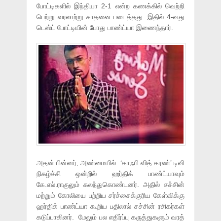
போட்டிகளில் இந்தியா 2-1 என்ற கணக்கில் வெற்றி
பெற்று வரலாற்று சாதனை படைத்தது. இதில் 4-வது
டெஸ்ட் போட்டியின் போது பாண்ட்யா இணைந்தார்.
அதன் பின்னர், அண்மையில் ‘காஃபி வித் கரண்’ டிவி
நிகழ்ச்சி ஒன்றில் ஹர்திக் பாண்ட்யாவும்
கே.எல்.ராகுலும் கலந்துகொண்டனர். அதில் சச்சின்
மற்றும் கோலியை பற்றிய சர்ச்சைக்குரிய கேள்விக்கு
ஹர்திக் பாண்ட்யா கூறிய பதிலால் சச்சின் ரசிகர்கள்
கடுப்பாகினர். மேலும் பல எதிர்ப்பு கருத்துகளும் வரத்