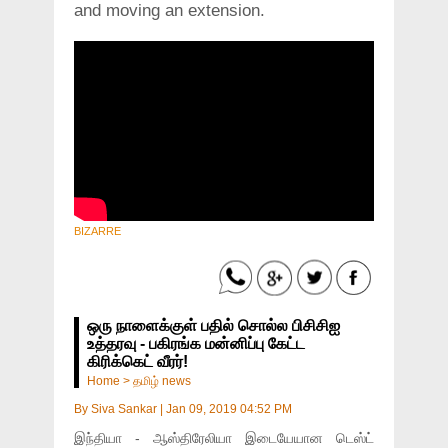
and moving an extension.
BIZARRE
ஒரு நாளைக்குள் பதில் சொல்ல பிசிசிஐ
உத்தரவு - பகிரங்க மன்னிப்பு கேட்ட
கிரிக்கெட் வீரர்!
Home
>
தமிழ் news
By
Siva Sankar
|
Jan 09, 2019 04:52 PM
இந்தியா - ஆஸ்திரேலியா இடையேயான டெஸ்ட்