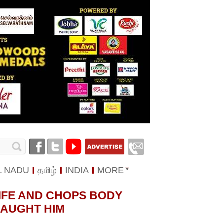
L NADU
தமிழ்
INDIA
MORE
IFE AND CHOPS BODY
CAUGHT HIM