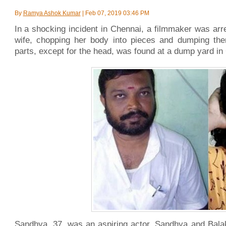
By
Ramya Ashok Kumar
|
Feb 07, 2019 03:46 PM
In a shocking incident in Chennai, a filmmaker was ar
wife, chopping her body into pieces and dumping t
parts, except for the head, was found at a dump yard in
Sandhya, 37, was an aspiring actor. Sandhya and Balak