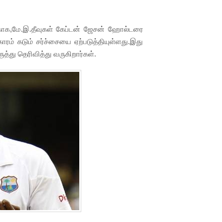
்காக,மே.இ.தீவுகள் கேப்டன் ஜேசன் ஹோல்டரை
ரம் கடும் சர்ச்சையை ஏற்படுத்தியுள்ளது.இது
த்து தெரிவித்து வருகிறார்கள்.