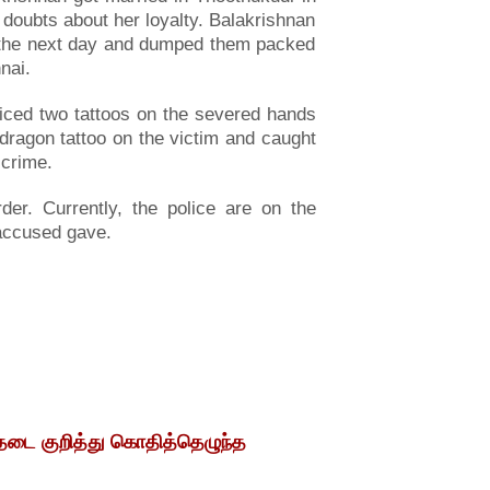
doubts about her loyalty. Balakrishnan
 the next day and dumped them packed
nai.
ticed two tattoos on the severed hands
dragon tattoo on the victim and caught
 crime.
er. Currently, the police are on the
 accused gave.
தடை குறித்து கொதித்தெழுந்த