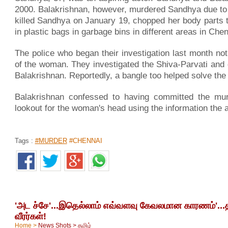
2000. Balakrishnan, however, murdered Sandhya due to 
killed Sandhya on January 19, chopped her body parts
in plastic bags in garbage bins in different areas in Chen
The police who began their investigation last month no
of the woman. They investigated the Shiva-Parvati and 
Balakrishnan. Reportedly, a bangle too helped solve the
Balakrishnan confessed to having committed the murd
lookout for the woman's head using the information the
Tags :
#MURDER
#CHENNAI
'அட ச்சே'...இதெல்லாம் எவ்வளவு கேவலமான காரணம்'...
வீரர்கள்!
Home
>
News Shots
>
தமிழ்