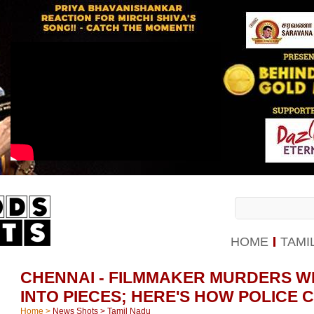
HOME
TAMI
CHENNAI - FILMMAKER MURDERS W
INTO PIECES; HERE'S HOW POLICE 
Home
>
News Shots
>
Tamil Nadu