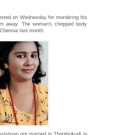
rested on Wednesday for murdering his
hem away. The woman's chopped body
 Chennai last month.
rishnan got married in Thoothukudi in