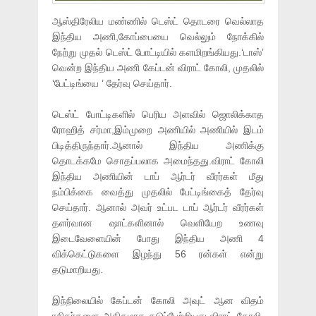
ஆஸ்திரேலிய மண்ணில் டெஸ்ட் தொடரை வெல்லாத
இந்திய அணி,கோப்பையை வெல்லும் நோக்கில்
நேற்று முதல் டெஸ்ட் போட்டியில் களமிறங்கியது.‘டாஸ்’
வென்ற இந்திய அணி கேப்டன் விராட் கோலி, முதலில்
‘பேட்டிங்யை ’ தேர்வு செய்தார்.
டெஸ்ட் போட்டிகளில் பெரிய அளவில் ஜொலிக்காத
ரோஹித் சர்மா,இம்முறை அணியில் அணியில் இடம்
பிடித்திருந்தார்.ஆனால் இந்திய அணிக்கு
தொடக்கமே சொதப்பலாக அமைந்தது.விராட் கோலி
இந்திய அணியின் டாப் ஆர்டர் வீரர்கள் மீது
நம்பிக்கை வைத்து முதலில் பேட்டிங்கைத் தேர்வு
செய்தார். ஆனால் அவர் உட்பட டாப் ஆர்டர் வீரர்கள்
தளர்வான ஷாட்களினால் வெளியேற உணவு
இடைவேளையின் போது இந்திய அணி 4
விக்கெட்டுகளை இழந்து 56 ரன்கள் என்று
தடுமாறியது.
இந்நிலையில் கேப்டன் கோலி அவுட் ஆன விதம்