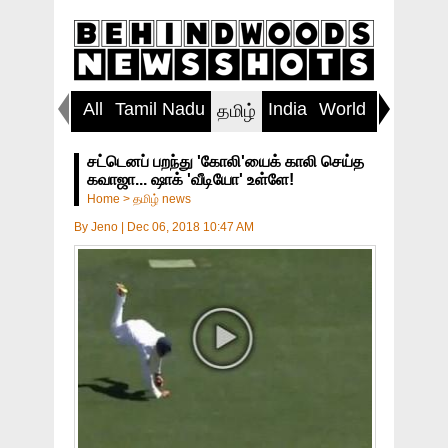
All
Tamil Nadu
India
World
Inspirin
தமிழ்
சட்டெனப் பறந்து 'கோலி'யைக் காலி செய்த
கவாஜா... ஷாக் 'வீடியோ' உள்ளே!
Home
>
தமிழ் news
By
Jeno
|
Dec 06, 2018 10:47 AM