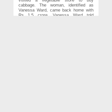
visited a vegetable store to buy
cabbage. The woman, identified as
Vanessa Ward, came back home with
Rs 1.5 crore. Vanessa Ward told
Virginia Lottery that her father asked
her to pick up a head of cabbage, so
she stopped by the Giant Food Store in
Groveton. While at the store, she
decided to buy a Win a Spin scratch-off
ticket.
When she scratched the ticket, she
discovered that she had won the game's
top prize: a live spin on the Big Wheel
and the chance to win anywhere
between $100,000 and $500,000.
Vanessa's lucky spin earned her a
massive $2,25,000 prize - that's
approximately Rs. 1.5 crore!
Talk about getting lucky!
According to reports, Ward plans to