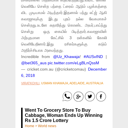
ரசிகர்களை அதிகமாக கடுப்பேற்றியது.விராட் கோலி
வெளியே சென்ற பந்தை ட்ரைவ் ஆடும் பழக்கத்தை
விட முடியாமல் அடித்தார்.இதனால் பந்து எட்ஜ் ஆகி
கவாஜாவுக்கு இடது புறம் நல்ல வேகமாகச்
சென்றது.உடனே சுதாரித்து கொண்ட அவர்,பாய்ந்து
சென்று ஒரு கையில் பிடித்தார்.கவாஜாவின்
அற்புதமான கேட்சில் 3 ரன்களில் கோலி
வெளியேறினார்.இது ரசிகர்களுக்கு கடும்
அதிர்ச்சியாக அமைந்தது.
Incredible from
@Uz_Khawaja
!
#AUSvIND
|
@bet365_aus
pic.twitter.com/eLgBLnQssM
— cricket.com.au (@cricketcomau)
December
6, 2018
VIRATKOHLI
, USMAN KHAWAJA, ADELAIDE, AUSTRALIA
Went To Grocery Store To Buy
Cabbage, Woman Ends Up Winning
Rs 1.5 Crore Lottery
Home
>
World news