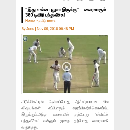
"இது என்ன புதுசா இருக்கு"....வைரலாகும்
360 டிகிரி பந்துவீச்சு!
Home
>
தமிழ் news
By
Jeno
|
Nov 09, 2018 06:48 PM
கிரிக்கெட்டில் அவ்வப்போது ஆச்சர்யமான சில
விஷயங்கள் எப்போதும் அரங்கேறிக்கொண்டே
இருக்கும்.அந்த வகையில் தற்போது "ஸ்விட்ச்
பந்துவீச்சு" என்னும் முறை தற்போது வைரலாகி
வருகிறது.