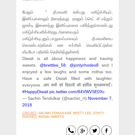
மேலும் '' தீபாவளி என்பது மகிழ்ச்சியும்,
இனிப்புகளாலும் நிறைந்தது. நானும் ப்ரெட் லீ மற்றும்
ஜான்டி இணைந்து இனிப்புகளை பகிர்ந்துகொண்டது
மகிழ்ச்சியளிக்கிறது.அனைவரும்
மகிழ்ச்சியுடனும்,பாதுகாப்பாகவும் தீபாவளியை
கொண்டாடுங்கள் என சச்சின் வெளியிட்டுள்ள
வீடியோ பதிவில் தெரிவித்துள்ளார்.
Diwali is all about happiness and having
sweets.
@brettlee_58
,
@jontyrhodes8
and I
enjoyed a few laughs and some mithai too.
Have a safe Diwali filled with laughter,
everyone. आप सभी को दिवाली की हार्दिक शुभकामनाएँ।
#HappyDiwali
pic.twitter.com/84VWVSE0Xc
— Sachin Tendulkar (@sachin_rt)
November 7,
2018
CRICKET
, SACHIN TENDULKAR, BRETT LEE, JONTY
RHODES, INDIAN SWEETS