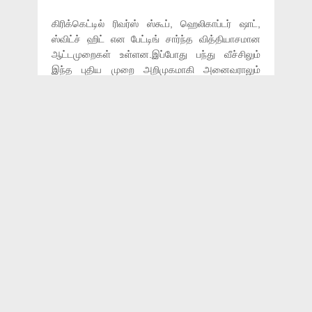
கிரிக்கெட்டில் ரிவர்ஸ் ஸ்கூப், ஹெலிகாப்டர் ஷாட்,
ஸ்விட்ச் ஹிட் என பேட்டிங் சார்ந்த வித்தியாசமான
ஆட்டமுறைகள் உள்ளன.இப்போது பந்து வீச்சிலும்
இந்த புதிய முறை அறிமுகமாகி அனைவராலும்
பேசப்பட்டு வருகிறது.பிசிசிஐ தனது
இணையதளத்தில் வெளியிட்டுள்ள ஒரு
வித்தியாசமான பந்துவீச்சு முறையை ஸ்விட்ச்
பந்துவீச்சு என்று கூறியுள்ளது. இடது கை
சுழற்பந்துவீச்சாளர் 360 டிகிரி சுழற்பந்துவீச்சை வீசும்
விதமாக இருந்தது. ஆனால் இதனை நடுவர்கள்
டெட்பால் என அறிவித்தனர். இதுபோன்ற
பந்துவீச்சுகள் இப்போது மறுக்கப்பட்டாலும் பின்னர்
அனுமதிக்கப்படும் என்று கூறப்படுகிறது.
தற்போது கிரிக்கெட் ஆர்வலர்கள் பலராலும் இந்த
பந்து வீச்சு முறையானது விவாதிக்கப்பட்டு
வருகிறது.பால் ஆடம்ஸ் எனும் தென்னாப்பிரிக்க
வீரரின் பந்துவீச்சு முறை கடுமையான சர்ச்சைக்கு
உள்ளானது.ஆனால் பலகட்ட விவாதத்திற்கு பிறகு