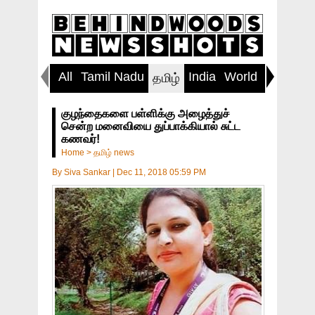
All
Tamil Nadu
India
World
Inspirin
தமிழ்
குழந்தைகளை பள்ளிக்கு அழைத்துச்
சென்ற மனைவியை துப்பாக்கியால் சுட்ட
கணவர்!
Home
>
தமிழ் news
By
Siva Sankar
|
Dec 11, 2018 05:59 PM