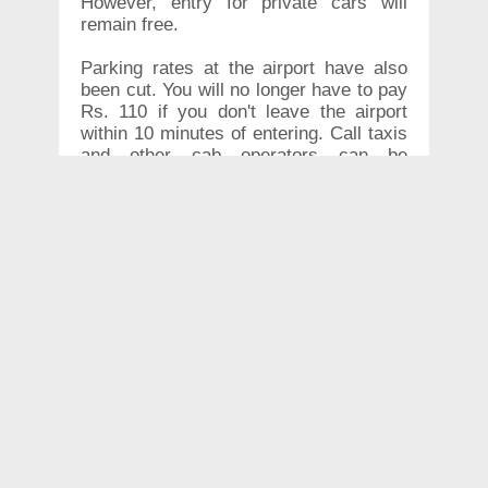
However, entry for private cars will
remain free.
Parking rates at the airport have also
been cut. You will no longer have to pay
Rs. 110 if you don't leave the airport
within 10 minutes of entering. Call taxis
and other cab operators can be
expected to charge passengers the
Rs.60 that they will have to pay for
entering the airport.
The decision comes after it was found
that because of the 10 minute free time,
cabs kept driving in and out, idling at
different places in the airport area,
waiting for customers.
This new system will be in place in a
month, said airport director G
Chandramouli. "The access fee is kept
higher as per the new parking policy to
encourage vehicles to park. If they are