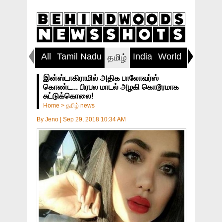
All
Tamil Nadu
India
World
Inspirin
தமிழ்
இன்ஸ்டாகிராமில் அதிக பாலோவர்ஸ்
கொண்ட... பிரபல மாடல் அழகி கொடூரமாக
சுட்டுக்கொலை!
Home
>
தமிழ் news
By
Jeno
|
Sep 29, 2018 10:34 AM