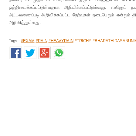
ஒத்திவைக்கப்பட்டுள்ளதாக அறிவிக்கப்பட்டுள்ளது. எனினும
அட்டவணைப்படி அறிவிக்கப்பட்ட தேர்வுகள் நடைபெறும் என்றும் தி
அறிவித்துள்ளது.
Tags :
#EXAM
#RAIN
#HEAVYRAIN
#TRICHY #BHARATHIDASANUNI
சென்னையில் பொழிந்துவரும் மிதமான மழை; உள் தமிழக
Home
>
News Shots
>
தமிழ்
By
Siva Sankar
|
Nov 21, 2018 06:33 AM