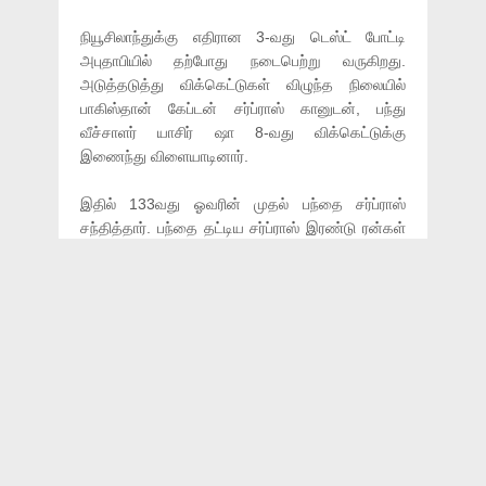
நியூசிலாந்துக்கு எதிரான 3-வது டெஸ்ட் போட்டி
அபுதாபியில் தற்போது நடைபெற்று வருகிறது.
அடுத்தடுத்து விக்கெட்டுகள் விழுந்த நிலையில்
பாகிஸ்தான் கேப்டன் சர்ப்ராஸ் கானுடன், பந்து
வீச்சாளர் யாசிர் ஷா 8-வது விக்கெட்டுக்கு
இணைந்து விளையாடினார்.
இதில் 133வது ஓவரின் முதல் பந்தை சர்ப்ராஸ்
சந்தித்தார். பந்தை தட்டிய சர்ப்ராஸ் இரண்டு ரன்கள்
ஓடலாம் என யாசிருக்கு கூறினார். முதல் ரன்னை
எளிதாக ஓடினர். ஆனால் யாசிர் ஷா 2-வது ரன்
ஓடிய போது ஆட்டமிழந்தார். சர்ப்ராஸ் ஓடி முடித்து
விட்ட நிலையில், யாசிரால் ஓட முடியவில்லை. ஏன்
என்று பார்த்தால் யாசிர் ஷாவின் ஷூ அவிழ்ந்து
விழுந்தது தான் அதற்கு காரணம் காரணம்.
இதனைப் பார்த்த சர்ப்ராஸ் ஷூ அவிழ்ந்தது என்றால்
சொல்லி இருக்கலாமே என, புலம்பித் தள்ளி
இருக்கிறார்.