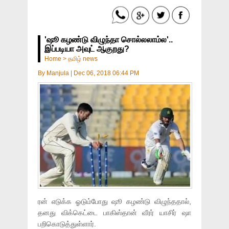
'ஷூ கழண்டு விழுந்தா சொல்லலாம்ல'..
இப்படியா அவுட் ஆகுறது?
Home
>
தமிழ் news
By
Manjula
|
Dec 06, 2018 06:44 PM
ரன் எடுக்க ஓடும்போது ஷூ கழண்டு விழுந்ததால்,
தனது விக்கெட்டை பாகிஸ்தான் வீரர் யாசிர் ஷா
பறிகொடுத்துள்ளார்.