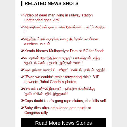
RELATED NEWS SHOTS
Video of dead man lying in railway station
unattended goes viral
அமெரிக்கர்கள் ஏழையாகிவிடுவார்கள் ...டிரம்ப் அதிரடி
!
அடுத்த '2 நாட்களுக்கு' மழை நீடிக்கும்: சென்னை
வானிலை மையம்
Kerala blames Mullaperiyar Dam at SC for floods
கடவுளின் தேசத்திற்காக உருகும் பாகிஸ்தான்..எந்த
உதவியும் செய்ய தயார்: இம்ரான் கான் !
'அவ நம்மள அவாய்ட் பண்றா'.. ஐஸிடம் புலம்பும் மஹத்!
"Even we couldn't resist retweeting this": BJP
retweets Rahul Gandhi's photos
பிக்பாஸ் பார்க்கிறீர்களா?.. ரசிகரின் கேள்விக்கு
'ஓவியா'வின் பதில் இதுதான்!
Cops doubt teen's gang-rape claims, she kills self
Baby dies after ambulance gets stuck at
Congress rally
Read More News Stories