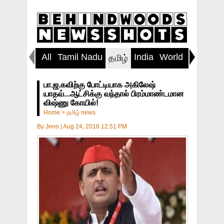
All
Tamil Nadu
India
World
Inspirin
தமிழ்
பா.ஜ.கவிற்கு போட்டியாக அகிலேஷ்
யாதவ்...ஆட்சிக்கு வந்தால் பிரம்மாண்டமான
விஷ்ணு கோயில்!
Home
>
தமிழ் news
By
Jeno
|
Aug 24, 2018 12:51 PM