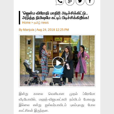
'ஜென்ம விரோதி மாதிரி அடிச்சிக்கிட்டு..
அடுத்த நிமிஷமே கட்டிப் பிடிச்சிக்கிறீங்க!
Home
>
தமிழ் news
By
Manjula
|
Aug 24, 2018 12:25 PM
இன்று காலை வெளியான முதல் ப்ரோமோ
வீடியோவில், மஹத்-விஜயலட்சுமி நம்மிடம் பேசுவது
இல்லை என்று ஐஸ்வர்யாவிடம் புலம்புவது போல
காட்சிகள் இருந்தன.