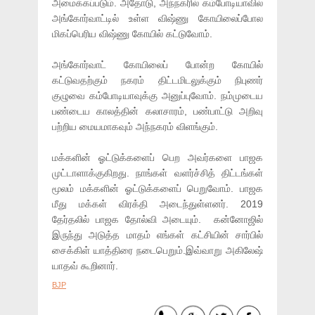
அமைக்கப்படும். அதோடு, அந்நகரில் கம்போடியாவில்
அங்கோர்வாட்டில் உள்ள விஷ்ணு கோயிலைப்போல
மிகப்பெரிய விஷ்ணு கோயில் கட்டுவோம்.
அங்கோர்வாட் கோயிலைப் போன்ற கோயில்
கட்டுவதற்கும் நகரம் திட்டமிடலுக்கும் நிபுணர்
குழுவை கம்போடியாவுக்கு அனுப்புவோம். நம்முடைய
பண்டைய காலத்தின் கலாசாரம், பண்பாட்டு அறிவு
பற்றிய மையமாகவும் அந்நகரம் விளங்கும்.
மக்களின் ஓட்டுக்களைப் பெற அவர்களை பாஜக
முட்டாளாக்குகிறது. நாங்கள் வளர்ச்சித் திட்டங்கள்
மூலம் மக்களின் ஓட்டுக்களைப் பெறுவோம். பாஜக
மீது மக்கள் விரக்தி அடைந்துள்ளனர். 2019
தேர்தலில் பாஜக தோல்வி அடையும். கன்னோஜில்
இருந்து அடுத்த மாதம் எங்கள் கட்சியின் சார்பில்
சைக்கிள் யாத்திரை நடைபெறும்.இவ்வாறு அகிலேஷ்
யாதவ் கூறினார்.
BJP