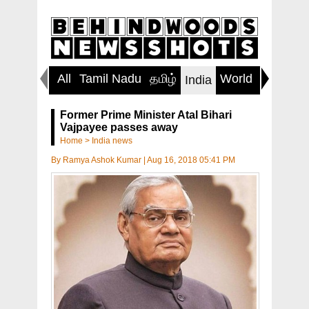
All
Tamil Nadu
தமிழ்
World
Inspirin
India
Former Prime Minister Atal Bihari
Vajpayee passes away
Home
>
India news
By
Ramya Ashok Kumar
|
Aug 16, 2018 05:41 PM