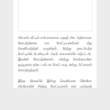
பிக்பாஸ் வீட்டில் சமீபகாலமாக மஹத் மிக அதிகமான
கோபத்தினை சக போட்டியாளர்கள் மீது
வெளிப்படுத்தி வருகிறார். நேற்று நடைபெற்ற
போட்டியில் டேனியுடன் அவர் கைகலப்பில் ஈடுபட்டார்.
இவரின் கோபத்தினைப் பார்த்து சென்றாயனே
ஒருமுறை நல்ல டாக்டரா போய் பாரு என்று அட்வைஸ்
செய்திருந்தார்.
இந்த நிலையில் இன்று வெளியான ப்ரோமோ
வீடியோவில் சிறந்த போட்டியாளர் என மும்தாஜ்
தன்னை நேரடியாக சொல்லிக்கொள்கிறார் என மஹத்
கோபப்படுகிறார். பதிலுக்கு மும்தாஜ் நான் என்ன
பண்ணனும், என்ன பண்ணக்கூடாதுன்னு எனக்குத்
தெரியும்.நீங்க ஒண்ணும் சொல்ல வேண்டாம் என்று