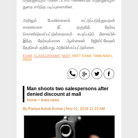
மருத்துவமும் அதிக பட்சம் அல்லோபதி மருத்துவமும்
துறை சார்ந்த படிப்புகளாகின.
அதிலும் போலிகளைக் கட்டுப்படுத்துவதன்
காரணமாக நீட் தகுதித் தேர்வு
கொண்டுவரப்பட்டுள்ளதாகக் கூறப்படும் நிலையில்
இந்த தேர்வுக்கான ஆன்லைன் ரிஜிஸ்ட்ரேஷன்
தேதிகள் தற்போது அறிவிக்கப்பட்டுள்ளன.
EXAM
,
CLASS12EXAMS
,
NEET
, NEET EXAM, TAMILNADU,
INDIA
Man shoots two salespersons after
denied discount at mall
Home
>
India news
By
Ramya Ashok Kumar
|
Nov 01, 2018 11:15 AM