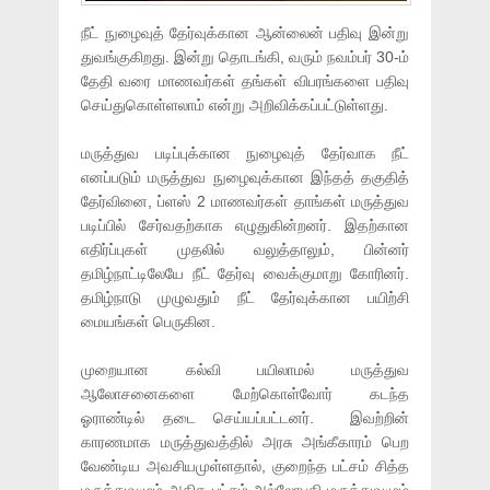
நீட் நுழைவுத் தேர்வுக்கான ஆன்லைன் பதிவு இன்று
துவங்குகிறது. இன்று தொடங்கி, வரும் நவம்பர் 30-ம்
தேதி வரை மாணவர்கள் தங்கள் விபரங்களை பதிவு
செய்துகொள்ளலாம் என்று அறிவிக்கப்பட்டுள்ளது.
மருத்துவ படிப்புக்கான நுழைவுத் தேர்வாக நீட்
எனப்படும் மருத்துவ நுழைவுக்கான இந்தத் தகுதித்
தேர்வினை, ப்ளஸ் 2 மாணவர்கள் தாங்கள் மருத்துவ
படிப்பில் சேர்வதற்காக எழுதுகின்றனர். இதற்கான
எதிர்ப்புகள் முதலில் வலுத்தாலும், பின்னர்
தமிழ்நாட்டிலேயே நீட் தேர்வு வைக்குமாறு கோரினர்.
தமிழ்நாடு முழுவதும் நீட் தேர்வுக்கான பயிற்சி
மையங்கள் பெருகின.
முறையான கல்வி பயிலாமல் மருத்துவ
ஆலோசனைகளை மேற்கொள்வோர் கடந்த
ஓராண்டில் தடை செய்யப்பட்டனர். இவற்றின்
காரணமாக மருத்துவத்தில் அரசு அங்கீகாரம் பெற
வேண்டிய அவசியமுள்ளதால், குறைந்த பட்சம் சித்த