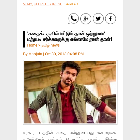
VIJAY
,
KEERTHISURESH
, SARKAR
'கதைக்கருவில் மட்டும் தான் ஒற்றுமை'..
மற்றபடி சர்க்காருக்கு எல்லாமே நான் தான்!
Home
>
தமிழ் news
By
Manjula
|
Oct 30, 2018 04:08 PM
சர்கார் படத்தின் கதை என்னுடையது என,வருண்
ராஜேந்திரன் என்பவர் தொடர்ந்த வழக்கு இன்று