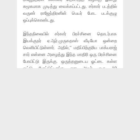
சுமூகமாக முடித்து வைக்கப்பட்டது. சர்கார் படத்தில்
வருண் ராஜேந்திரனின் பெயர் போட படக்குழு
ஒப்புக்கொண்டது.
இந்தநிலையில் சர்கார் பிரச்சினை தொடர்பாக
இயக்குநர் ஏ.ஆர்.முருகதாஸ் வீடியோ ஒன்றை
வெளியிட்டுள்ளார். அதில்,'' மதிப்பிற்குரிய பாக்யராஜ்
சார் என்னை அழைத்து இந்த மாதிரி ஒரு பிரச்சினை
போயிட்டு இருக்கு. ஒருத்தனுடைய ஓட்டை கள்ள
ஓட்டு போட்டுட்டாங்க என அவர் ஒரு 10
வருஷத்துக்கு முன்னாடி ரெஜிஸ்டர் பண்ணி
வச்சிட்டாரு.ஒருத்தனுடைய ஓட்டைக் கள்ள ஓட்டாகப்
போட்டுள்ளனர் என்பது தான் படத்தின் கரு.
அந்த ஸ்பார்க் மட்டும் தான் ஒற்றுமை. மற்றபடி இந்த
கதைக்கும் அந்த கதைக்கும் எந்தவித
சம்பந்தமுமில்லை. ஆனால், நமக்கு முன்னாடி ஒரு
அஸிடன்ட் ரெஜிஸ்டர் பண்ணிருக்காரு என்பதால்
அவரைப் பாராட்டி ஊக்குவிக்கும் வகையில் ஒரு
கார்டு போட சொன்னாங்க. சரினு நான்