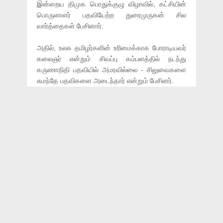
இன்றைய திமுக பொதுக்குழு விழாவில், கட்சியின்
பொருளாளர் பதவியேற்ற துரைமுருகன் சில
வார்த்தைகள் பேசினார்.
அதில், உலக தமிழர்களின் உரிமைக்காக போராடியவர்
கலைஞர் என்றும் சிவப்பு கம்பளத்தில் நடந்து
கருணாநிதி பதவியில் அமரவில்லை - சிலுவைகளை
சுமந்தே பதவிகளை அடைந்தார் என்றும் பேசினர்.
மேலும் பேசியவர், ‘பொருளாளர் வேலை நிதி
சேகரிப்பது தான், தயாநிதி மாறன் போன்றவர்கள் நிதி
கொடுங்கள்...நிதி கொடுக்க இயாலதவர்கள் ஆதரவு
கொடுங்கள்’ என்று பேசி அரங்கில் கலகலப்பூட்டினார்!
DMK
,
MKSTALIN
,
MKARUNANIDHI
, DAYANITHIMARAN,
DURAIMURUGAN
RELATED NEWS SHOTS