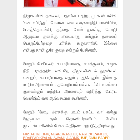
திமுக-வின் தலைவர் பதவியை ஏற்ற, மு.க.ஸ்டாலின்
’என் உயிரினும் மேலான’ என கருணாநிதி பாணியில்,
பேசத்தொடங்கி, தந்தை போல் தனக்கு மொழி
ஆளுமை தனக்கு கிடையாது என்றும் தலைவர்
பொறுப்பேற்றதை பார்க்க கருணாநிதி இல்லை
என்பதுதான் ஒரே குறை என்றும் பேசினார்.
மேலும் பேசியவர் சுயமரியாதை, சமத்துவம், சமூக
நீதி, பகுத்தறிவு என்பதே திமுகவின் 4 தூண்கள்
என்றும், சுயமரியாதை எனும் முதுகெலும்பு இல்லாத
மாநில அரசையும் மதவெறியால் மக்களாட்சி மாண்பை
குலைக்கும் மத்திய அரசையும் எதிர்த்து போரிட
வேண்டும் என ஆவேசமாக கூறினார்.
மேலும் ’மோடி அரசுக்கு பாடம் புகட்ட வா’ என்று
நேரடியாக தன் தொண்டர்களிடம் பேசிய
மு.க.ஸ்டாலினின் பேச்சு அதிர்வை ஏற்படுத்தியுள்ளது.
MKSTALIN
,
DMK
,
MKARUNANIDHI
,
NARENDRAMODI
,
EDAPPADIKPALANISWAMI
,
AIADMK
, BJP, DMKLEADER,