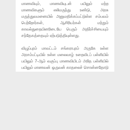
மாணவியும், மாணவியுடன் பயிலும் மற்ற
மாணவிகளும் எலிமருந்து உண்டு, அரசு
மருத்துவமனையில் அனுமதிக்கப்பட்டுள்ள சம்பவம்
பெற்றோர்கள், ஆசிரியர்கள் மற்றும்
காவல்துறையினரிடையே பெரும் அதிர்ச்சியையும்
சந்தேகத்தையும் ஏற்படுத்தியுள்ளது.
விழுப்புரம் மாவட்டம் சங்கராபுரம் அருகே உள்ள
அரசம்பட்டியில் உள்ள மலைவாழ் உறைவிடப் பள்ளியில்
பயிலும் 7-ஆம் வகுப்பு மாணவியிடம் அதே பள்ளியில்
பயிலும் மாணவன் ஒருவன் காதலைச் சொன்னதோடு
மட்டுமல்லாமல், அதை வகுப்பறையில் அனைவரின்
பார்வையில் படுமாறும் தான் அந்த மாணவியை
காதலிப்பதாக எழுதி வைத்துள்ளான். இதனால் பள்ளி
நிர்வாகம் மாணவரை, அவரது பெற்றோர் முன்
கண்டித்துள்ளது. மாணவியின் பெற்றோருக்கு
ஆறுதல் சொல்லி சமாதானப் படுத்தியுமுள்ளது.
எனினும் இதனைத் தாங்கிக்கொள்ளாமல், மன
உளைச்சலில் மாணவி எலிமருந்து உண்டுவிட்டு, வாந்தி