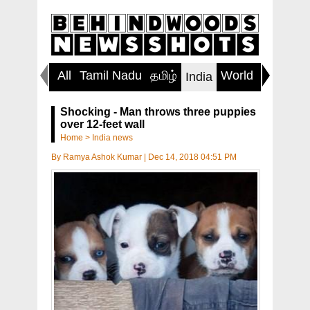
All
Tamil Nadu
தமிழ்
World
Inspirin
India
Shocking - Man throws three puppies
over 12-feet wall
Home
>
India news
By
Ramya Ashok Kumar
|
Dec 14, 2018 04:51 PM