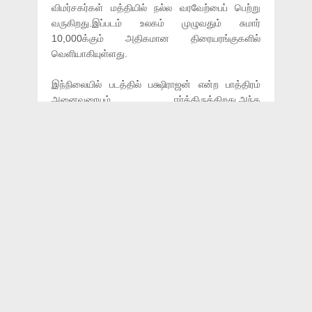
விமர்சகர்கள் மத்தியில் நல்ல வரவேற்பைப் பெற்று
வருகிறது.இப்படம் உலகம் முழுவதும் சுமார்
10,000க்கும் அதிகமான திரையரங்குகளில்
வெளியாகியுள்ளது.
இந்நிலையில் படத்தில் பக்ஷிராஜன் என்ற பாத்திரம்
அனைவரையும் ஈர்த்திருக்கிறது.அந்த
கதாபாத்திரத்தில் அக்ஷய் குமார் மிக சிறப்பாக
நடித்திருந்தார்.பறவைகள் மீது அன்பு கொண்டவராக
சித்தரக்கப்பட்டுள்ள பக்ஷிராஜனின்
தோற்றம்,பறவையியல் மேதையான சலீம் அலியை
நினைவூட்டுவதாக அமைந்துள்ளது.
தனது வாழ்நாளில் 65 ஆண்டுகளை
பறவைகளுக்காகவும்,அவற்றை ஆராய்வதற்காகவும்
மேலும் அதனை அழிவிலிருந்து
காப்பாற்றுவதற்காகவும் செலவழித்த இவர்
இந்தியாவின் பறவை மனிதர் என்று அனைவராலும்
அழைக்கப்படுகிறார்.