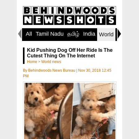
All
Tamil Nadu
தமிழ்
India
Inspirin
World
Kid Pushing Dog Off Her Ride Is The
Cutest Thing On The Internet
Home
>
World news
By
Behindwoods News Bureau
|
Nov 30, 2018 12:45
PM