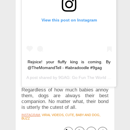
View this post on Instagram
Rejoice! your fluffy king is coming. By
@TheMomandTell - #labradoodle #9gag
A post shared by
9GAG: Go Fun The World
(@9gag) on
Regardless of how much babies annoy
them, dogs are always their best
companion. No matter what, their bond
is utterly the cutest of all.
INSTAGRAM
, VIRAL VIDEOS, CUTE, BABY AND DOG,
BUZZ