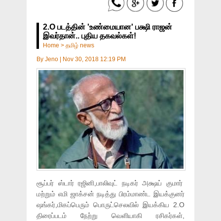
2.O படத்தின் 'உண்மையான' பக்ஷி ராஜன்
இவர்தான்.. புதிய தகவல்கள்!
Home
>
தமிழ் news
By
Jeno
|
Nov 30, 2018 12:19 PM
சூப்பர் ஸ்டார் ரஜினி,பாலிவுட் நடிகர் அக்ஷய் குமார்
மற்றும் எமி ஜாக்சன் நடித்து பிரம்மாண்ட இயக்குனர்
ஷங்கர்,மிகப்பெரும் பொருட்செலவில் இயக்கிய 2.O
திரைப்படம் நேற்று வெளியாகி ரசிகர்கள்,