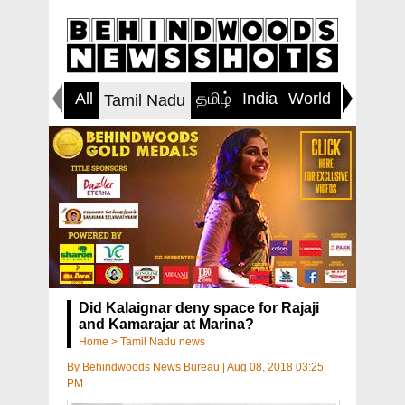
All
தமிழ்
India
World
Inspirin
Tamil Nadu
Did Kalaignar deny space for Rajaji
and Kamarajar at Marina?
Home
>
Tamil Nadu news
By
Behindwoods News Bureau
|
Aug 08, 2018 03:25
PM