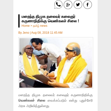
மறைந்த திமுக தலைவர் கலைஞர்
கருணாநிதிக்கு வெண்கலச் சிலை !
Home
>
தமிழ் news
By
Jeno
|
Aug 08, 2018 11:45 AM
மறைந்த திமுக தலைவர் கலைஞர் கருணாநிதிக்கு
வெண்கலச் சிலை
வைக்கப்படும் என்று புதுச்சேரி
அரசு அறிவித்துள்ளது.