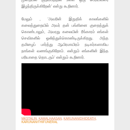
இழந்திருக்கிறேன்’ என்று கூறினார்.
மேலும் , ‘அவரின் இறுதிக் காலங்களில்
கலைத்துறையில் அவர் தன் பங்கினை குறைத்துக்
கொண்டாலும், அவரது கலையின் ரீங்காரம் எங்கள்
செவிகளில் ஒலித்துக்கொண்டிருக்கிறது. அந்த
தமிழைப் பார்த்து ஆயிரமாயிரம் நடிகர்களாகிய
நாங்கள் வணங்குகிறோம். என்றும் எங்களின் இந்த
மரியாதை தொடரும்’ என்றும் கூறினார்.
MKSTALIN
,
KAMALHAASAN
,
KARUNANIDHIDEATH
,
KARUNANITHIFUNERAL