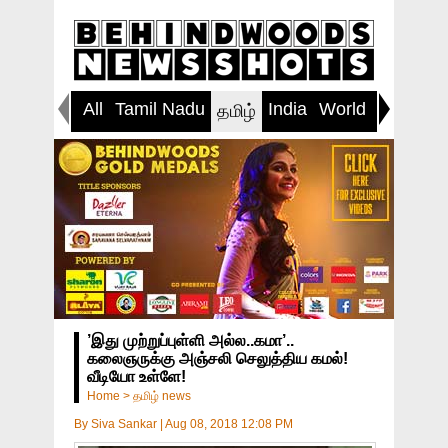
All
Tamil Nadu
India
World
Inspirin
தமிழ்
’இது முற்றுப்புள்ளி அல்ல..கமா’..
கலைஞருக்கு அஞ்சலி செலுத்திய கமல்!
வீடியோ உள்ளே!
Home
>
தமிழ் news
By
Siva Sankar
|
Aug 08, 2018 12:08 PM