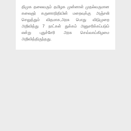
திமுக தலைவரும் தமிழக முன்னாள் முதல்வருமான
கலைஞர் கருணாநிதியின் மறைவுக்கு அஞ்சலி
செலுத்தும் விதமாக,அரசு பொது விடுமுறை
அறிவித்து 7 நாட்கள் துக்கம் அனுசரிக்கப்படும்
என்று புதுச்சேரி அரசு செவ்வாய்கிழமை
அறிவித்திருந்தது.
மேலும் இந்திய அரசியலில் தவிர்க்க முடியாத அந்த
முதுபெரும் தலைவருக்கு வெண்கலச் சிலை
வைக்கப்பட உள்ளதாகவும் புதுச்சேரி அரசு புதிய
அறிவிப்பை தெரிவித்துள்ளது.
மேலும், காரைக்காலில் அமையவுள்ள புதிய மேற்கு
புறவழிச்சாலைக்கு கருணாநிதியின் பெயரை
சூட்டப்படுவதாகவும் புதுச்சேரி முதல்வர்
நாராயணசாமி அறிவித்துள்ளார்.
MKARUNANIDHI
,
KARUNANIDHIDEATH