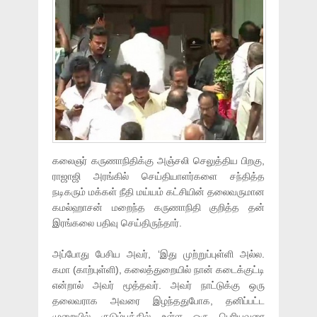
கலைஞர் கருணாநிதிக்கு அஞ்சலி செலுத்திய பிறகு,
ராஜாஜி அரங்கில் செய்தியாளர்களை சந்தித்த
நடிகரும் மக்கள் நீதி மய்யம் கட்சியின் தலைவருமான
கமல்ஹாசன் மறைந்த கருணாநிதி குறித்த தன்
இரங்கலை பதிவு செய்திருந்தார்.
அப்போது பேசிய அவர், ‘இது முற்றுப்புள்ளி அல்ல.
கமா (காற்புள்ளி), கலைத்துறையில் நான் கடைக்குட்டி
என்றால் அவர் மூத்தவர். அவர் நாட்டுக்கு ஒரு
தலைவராக அவரை இழந்ததுபோக, தனிப்பட்ட
முறையில் குடும்பத்தில் உள்ள ஒரு பெரியவரை