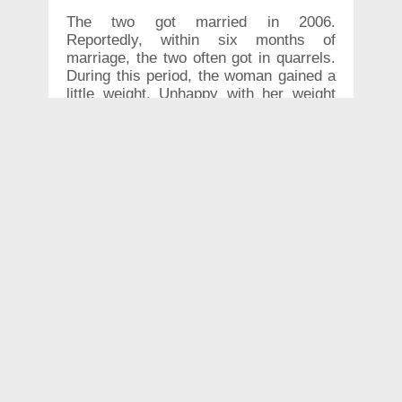
The two got married in 2006.
Reportedly, within six months of
marriage, the two often got in quarrels.
During this period, the woman gained a
little weight. Unhappy with her weight
gain, the husband starved her to near
death so that she could lose a few kilos
The husband reportedly starved her for
several days. He also defamed her
family. These incidents happened
between 2006 and 2016. One day, the
husband reportedly left the house all of
a sudden. He even sent her a divorce
notice despite her efforts to patch up.
The two have two children, who are
currently taken care of by the wife. After
she lost her job last month, taking care
of her children has become even more
difficult. Unable to carry on, the woman
filed a complaint with the police.