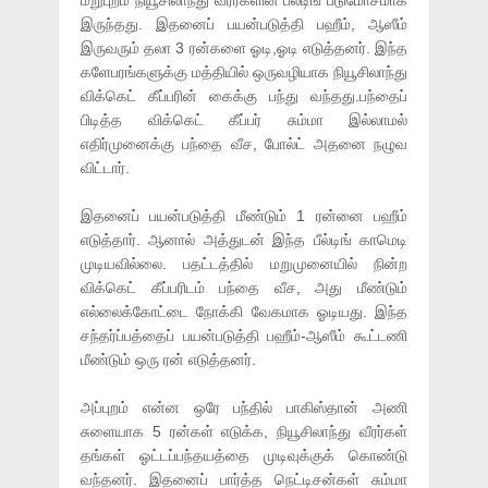
மறுபுறம் நியூசிலாந்து வீரர்களின் பீல்டிங் படுமோசமாக
இருந்தது. இதனைப் பயன்படுத்தி பஹீம், ஆஸீம்
இருவரும் தலா 3 ரன்களை ஓடி,ஓடி எடுத்தனர். இந்த
களேபரங்களுக்கு மத்தியில் ஒருவழியாக நியூசிலாந்து
விக்கெட் கீப்பரின் கைக்கு பந்து வந்தது.பந்தைப்
பிடித்த விக்கெட் கீப்பர் சும்மா இல்லாமல்
எதிர்முனைக்கு பந்தை வீச, போல்ட் அதனை நழுவ
விட்டார்.
இதனைப் பயன்படுத்தி மீண்டும் 1 ரன்னை பஹீம்
எடுத்தார். ஆனால் அத்துடன் இந்த பீல்டிங் காமெடி
முடியவில்லை. பதட்டத்தில் மறுமுனையில் நின்ற
விக்கெட் கீப்பரிடம் பந்தை வீச, அது மீண்டும்
எல்லைக்கோட்டை நோக்கி வேகமாக ஓடியது. இந்த
சந்தர்ப்பத்தைப் பயன்படுத்தி பஹீம்-ஆஸீம் கூட்டணி
மீண்டும் ஒரு ரன் எடுத்தனர்.
அப்புறம் என்ன ஒரே பந்தில் பாகிஸ்தான் அணி
சுளையாக 5 ரன்கள் எடுக்க, நியூசிலாந்து வீரர்கள்
தங்கள் ஓட்டப்பந்தயத்தை முடிவுக்குக் கொண்டு
வந்தனர். இதனைப் பார்த்த நெட்டிசன்கள் சும்மா