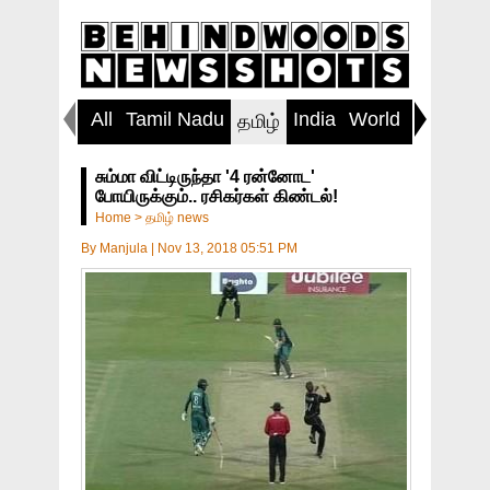
All
Tamil Nadu
India
World
Inspirin
தமிழ்
சும்மா விட்டிருந்தா '4 ரன்னோட'
போயிருக்கும்.. ரசிகர்கள் கிண்டல்!
Home
>
தமிழ் news
By
Manjula
|
Nov 13, 2018 05:51 PM