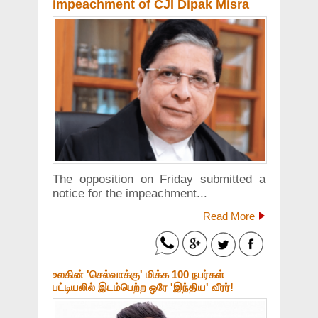
impeachment of CJI Dipak Misra
The opposition on Friday submitted a
notice for the impeachment...
Read More
உலகின் 'செல்வாக்கு' மிக்க 100 நபர்கள்
பட்டியலில் இடம்பெற்ற ஒரே 'இந்திய' வீரர்!