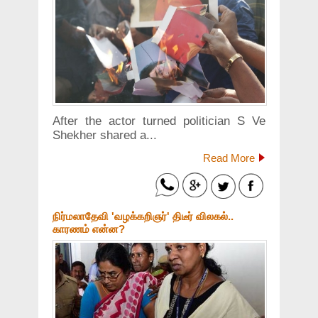
After the actor turned politician S Ve
Shekher shared a...
Read More
நிர்மலாதேவி 'வழக்கறிஞர்' திடீர் விலகல்..
காரணம் என்ன?