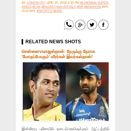
BY
LOKESH RV
|
APR 20, 2018 8:35 PM
#CHENNAI-SUPER-
KINGS
#CSK
#RAJASTHAN-ROYALS
#RR
#MSDHONI
#IPL
2018 #IPL
#SPORTS NEWS
RELATED NEWS SHOTS
சென்னைvsராஜஸ்தான்: நேருக்கு நேராக
'மோதப்போகும்' வீரர்கள் இவர்கள்தான்!
இன்றிரவு புனேயில் நடைபெறவிருக்கும் ஆட்டத்தில்