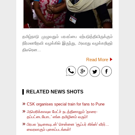
தமிழ்நாடு முழுவதும் பரபரப்பை ஏற்படுத்தியிருக்கும்
நிர்மலாதேவி வழக்கில் இருந்து, அவரது வழக்கறிஞர்
திடீரென...
Read More
RELATED NEWS SHOTS
CSK organises special train for fans to Pune
அமெரிக்காவுல மேட்ச் நடத்தினாலும் 'தாரை-
தப்பட்டையோட' எங்க தமிழினம் வரும்!
பிரபல 'நடிகையுடன்' சென்னை 'சூப்பர் கிங்ஸ்' வீரர்...
வைரலாகும் புகைப்படங்கள்!