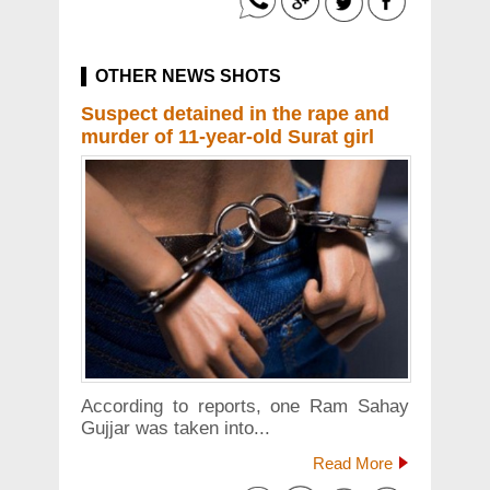
OTHER NEWS SHOTS
Suspect detained in the rape and
murder of 11-year-old Surat girl
According to reports, one Ram Sahay
Gujjar was taken into...
Read More