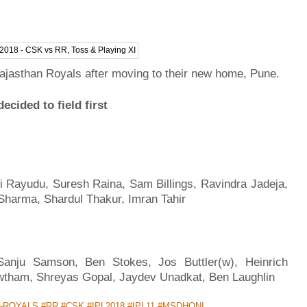
ajasthan Royals after moving to their new home, Pune.
cided to field first
 Rayudu, Suresh Raina, Sam Billings, Ravindra Jadeja,
harma, Shardul Thakur, Imran Tahir
 Sanju Samson, Ben Stokes, Jos Buttler(w), Heinrich
wtham, Shreyas Gopal, Jaydev Unadkat, Ben Laughlin
-ROYALS
#RR
#CSK
#IPL2018
#IPL11
#MSDHONI