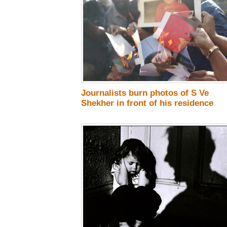
Journalists burn photos of S Ve
Shekher in front of his residence