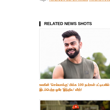
RELATED NEWS SHOTS
உலகின் 'செல்வாக்கு' மிக்க 100 நபர்கள் பட்டியலில்
இடம்பெற்ற ஒரே 'இந்திய' வீரர்!