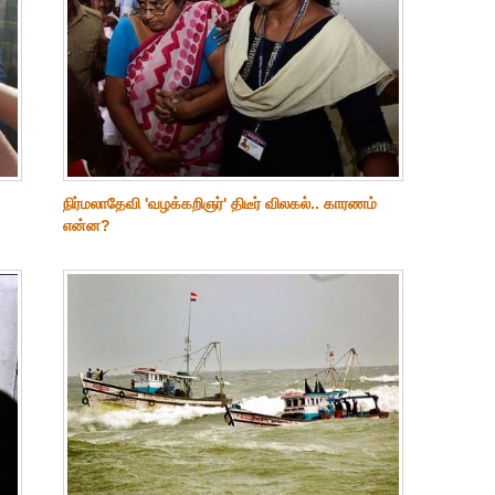
நிர்மலாதேவி 'வழக்கறிஞர்' திடீர் விலகல்.. காரணம்
என்ன?