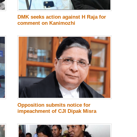
DMK seeks action against H Raja for
comment on Kanimozhi
Opposition submits notice for
impeachment of CJI Dipak Misra