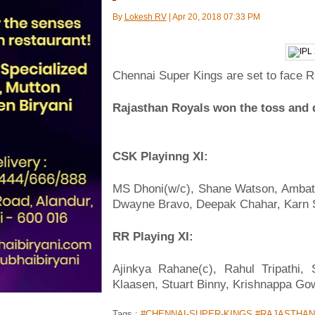
By
Lokesh RV
|
Apr 20, 2018 07:33 PM
Chennai Super Kings are set to face R
Rajasthan Royals won the toss and de
CSK Playinng XI:
MS Dhoni(w/c), Shane Watson, Ambati
Dwayne Bravo, Deepak Chahar, Karn S
RR Playing XI:
Ajinkya Rahane(c), Rahul Tripathi,
Klaasen, Stuart Binny, Krishnappa Go
Tags :
#CHENNAI-SUPER-KINGS
#RAJASTHAN