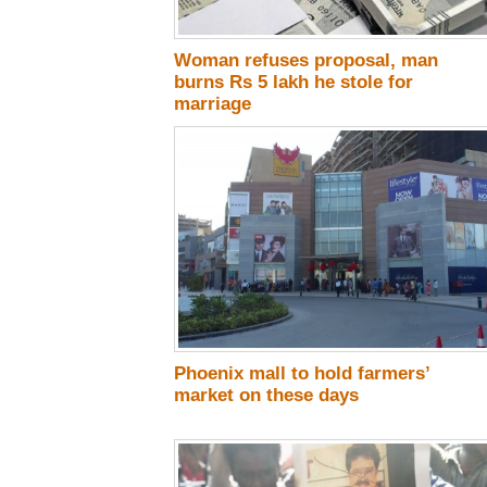
Woman refuses proposal, man
burns Rs 5 lakh he stole for
marriage
Phoenix mall to hold farmers’
market on these days