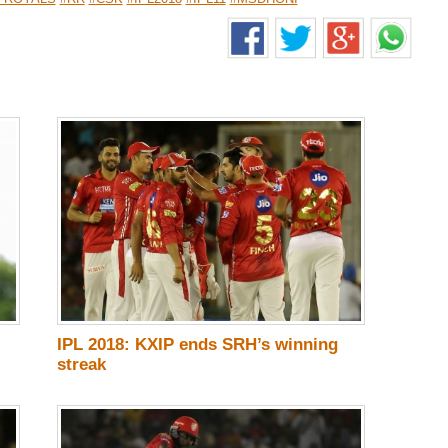
IPL 2018: KXIP ends SRH’s winning
streak