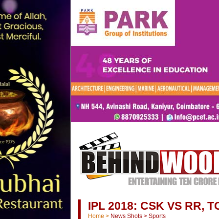
IPL 2018: CSK VS RR, T
Home
>
News Shots
>
Sports