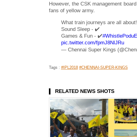
However, the CSK management board ha
fans of yellow army.
What train journeys are all about
Sound Sleep - ✔️
Games & Fun - ✔️
#WhistlePodu
pic.twitter.com/fpmJ8NlJRu
— Chennai Super Kings (@Chen
Tags :
#IPL2018
#CHENNAI-SUPER-KINGS
RELATED NEWS SHOTS