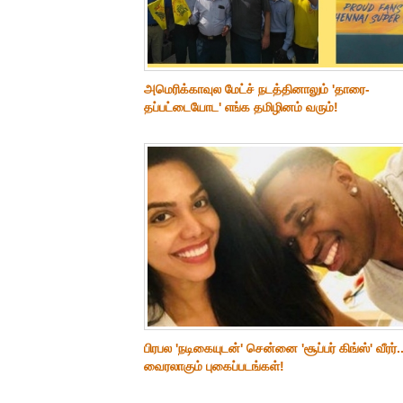
அமெரிக்காவுல மேட்ச் நடத்தினாலும் 'தாரை-
தப்பட்டையோட' எங்க தமிழினம் வரும்!
பிரபல 'நடிகையுடன்' சென்னை 'சூப்பர் கிங்ஸ்' வீரர்..
வைரலாகும் புகைப்படங்கள்!