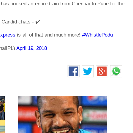
s booked an entire train from Chennai to Pune for the
! Candid chats - ✔️
Express
is all of that and much more!
#WhistlePodu
naiIPL)
April 19, 2018