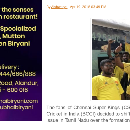
By
Aishwarya
|
Apr 19, 2018 03:49 PM
The fans of Chennai Super Kings (CSK
Cricket in India (BCCI) decided to sh
issue in Tamil Nadu over the formati