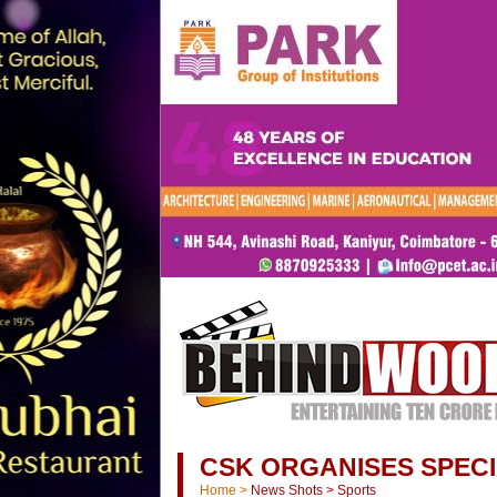
CSK ORGANISES SPECI
Home
>
News Shots
>
Sports