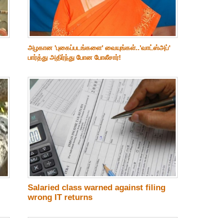
அழகான 'புகைப்படங்களை' வையுங்கள்..'வாட்ஸ்அப்'
பார்த்து அதிர்ந்து போன போலீசார்!
Salaried class warned against filing
wrong IT returns