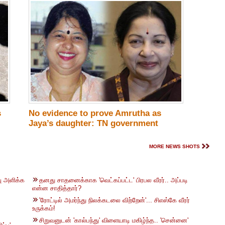
s
No evidence to prove Amrutha as
Jaya’s daughter: TN government
MORE NEWS SHOTS
ு அளிக்க
தனது சாதனைக்காக 'வெட்கப்பட்ட' பிரபல வீரர்.. அப்படி
என்ன சாதித்தார்?
'ரோட்டில் அமர்ந்து நிலக்கடலை விற்றேன்'... சிஎஸ்கே வீரர்
உருக்கம்!
சிறுவனுடன் 'கால்பந்து' விளையாடி மகிழ்ந்த.. 'சென்னை'