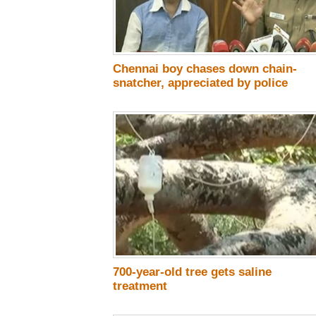
Chennai boy chases down chain-
snatcher, appreciated by police
700-year-old tree gets saline
treatment