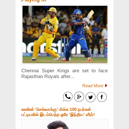
Chennai Super Kings are set to face
Rajasthan Royals after...
Read More
உலகின் 'செல்வாக்கு' மிக்க 100 நபர்கள்
பட்டியலில் இடம்பெற்ற ஒரே 'இந்திய' வீரர்!