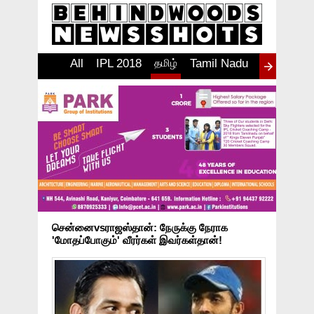
All
IPL 2018
தமிழ்
Tamil Nadu
தமிழ்
India
W
சென்னைvsராஜஸ்தான்: நேருக்கு நேராக
'மோதப்போகும்' வீரர்கள் இவர்கள்தான்!