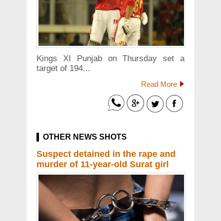
Kings XI Punjab on Thursday set a
target of 194...
Read More
OTHER NEWS SHOTS
Suspect detained in the rape and
murder of 11-year-old Surat girl