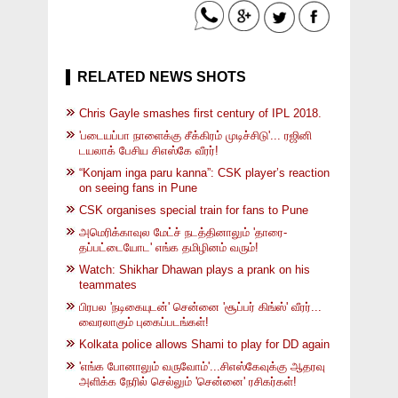
RELATED NEWS SHOTS
Chris Gayle smashes first century of IPL 2018.
'படையப்பா நாளைக்கு சீக்கிரம் முடிச்சிடு'... ரஜினி
டயலாக் பேசிய சிஎஸ்கே வீரர்!
“Konjam inga paru kanna”: CSK player’s reaction
on seeing fans in Pune
CSK organises special train for fans to Pune
அமெரிக்காவுல மேட்ச் நடத்தினாலும் 'தாரை-
தப்பட்டையோட' எங்க தமிழினம் வரும்!
Watch: Shikhar Dhawan plays a prank on his
teammates
பிரபல 'நடிகையுடன்' சென்னை 'சூப்பர் கிங்ஸ்' வீரர்...
வைரலாகும் புகைப்படங்கள்!
Kolkata police allows Shami to play for DD again
'எங்க போனாலும் வருவோம்'...சிஎஸ்கேவுக்கு ஆதரவு
அளிக்க நேரில் செல்லும் 'சென்னை' ரசிகர்கள்!