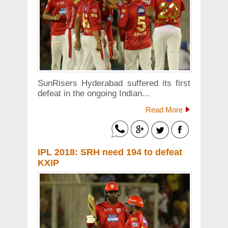
SunRisers Hyderabad suffered its first
defeat in the ongoing Indian...
Read More
IPL 2018: SRH need 194 to defeat
KXIP