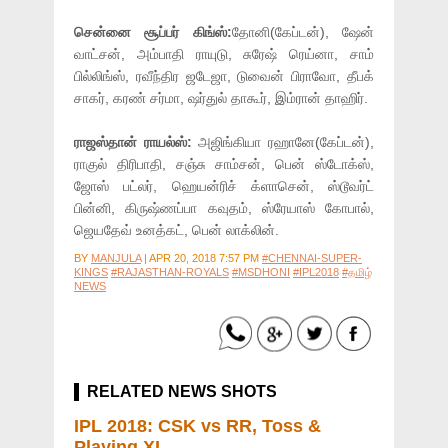
சென்னை சூப்பர் கிங்ஸ்:
தோனி(கேப்டன்), ஷேன்
வாட்சன், அம்பாதி ராயுடு, சுரேஷ் ரெய்னா, சாம்
பில்லிங்ஸ், ரவீந்திர ஜடேஜா, டுவைன் பிராவோ, தீபக்
சாகர், கரண் சர்மா, ஷர்துல் தாகூர், இம்ரான் தாஹிர்.
ராஜஸ்தான் ராயல்ஸ்:
அஜிங்கியா ரஹானே(கேப்டன்),
ராகுல் திரிபாதி, சஞ்சு சாம்சன், பென் ஸ்டோக்ஸ்,
ஜோஸ் பட்லர், ஹெயன்ரிச் க்ளாசென், ஸ்டூவர்ட்
பின்னி, கிருஷ்ணப்பா கவுதம், ஸ்ரேயாஸ் கோபால்,
ஜெயதேவ் உனத்கட், பென் லாக்லின்.
BY
MANJULA
|
APR 20, 2018 7:57 PM
#CHENNAI-SUPER-
KINGS
#RAJASTHAN-ROYALS
#MSDHONI
#IPL2018
#தமிழ்
NEWS
RELATED NEWS SHOTS
IPL 2018: CSK vs RR, Toss &
Playing XI