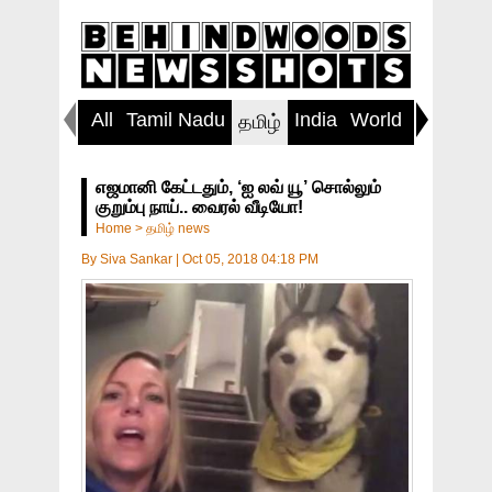
All
Tamil Nadu
India
World
Inspirin
தமிழ்
எஜமானி கேட்டதும், ‘ஐ லவ் யூ’ சொல்லும்
குறும்பு நாய்.. வைரல் வீடியோ!
Home
>
தமிழ் news
By
Siva Sankar
|
Oct 05, 2018 04:18 PM