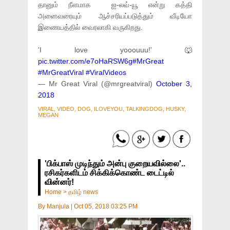
தானும் நீளமாக ஐ-லவ்-யூ என்று கத்தி
அனைவரையும் ஆச்சரியப்படுத்தும் வீடியோ
இணையத்தில் வைரலாகி வருகிறது.
'I love yooouuu!' 🐺
pic.twitter.com/e7oHaRSW6g
#MrGreat
#MrGreatViral
#ViralVideos
— Mr Great Viral (@mrgreatviral)
October 3,
2018
VIRAL, VIDEO, DOG, ILOVEYOU, TALKINGDOG, HUSKY,
MEGAN
'பிக்பாஸ் முடிந்தும் அன்பு குறையவில்லை'..
ரசிகர்களிடம் சிக்கிக்கொண்ட டைட்டில்
வின்னர்!
Home
>
தமிழ் news
By
Manjula
|
Oct 05, 2018 03:25 PM