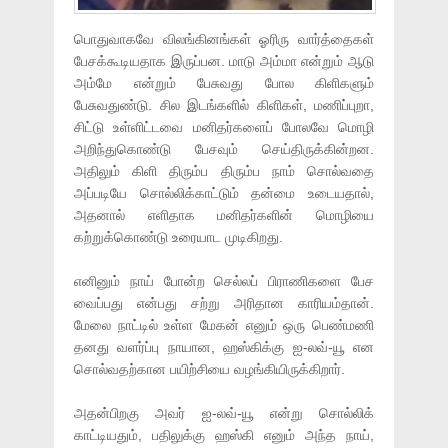
பொதுவாகவே விலங்கினங்கள் ஓரிரு வார்த்தைகள்
பேசக்கூடியதாக இருப்பன. மாடு அம்மா என்றும் ஆடு
அம்மே என்றும் பேசுவது போல கிளிகளும்
பேசுவதுண்டு. சில இடங்களில் கிளிகள், மணிப்புறா,
சிட்டு உள்ளிட்டவை மனிதர்களைப் போலவே மொழி
அறிந்துகொண்டு பேசவும் செய்திருக்கின்றன.
அதிலும் கிளி திரும்ப திரும்ப நாம் சொல்வதை
அப்படியே சொல்லிக்காட்டும் தன்மை உடையதால்,
அதனால் எளிதாக மனிதர்களின் மொழியை
கற்றுக்கொண்டு உரையாட முடிகிறது.
எனினும் நாய் போன்ற செல்லப் பிராணிகளை பேச
வைப்பது என்பது சற்று அரிதான காரியம்தான்.
மேலை நாட்டில் உள்ள மேகன் எனும் ஒரு பெண்மணி
தனது வளர்ப்பு நாயான, ஹஸ்கிக்கு ஐ-லவ்-யூ என
சொல்வதற்கான பயிற்சியை வழங்கியிருக்கிறார்.
அதன்பிறகு அவர் ஐ-லவ்-யூ என்று சொல்லிக்
காட்டியதும், பதிலுக்கு ஹஸ்கி எனும் அந்த நாய்,