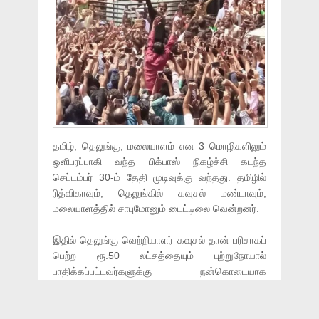
தமிழ், தெலுங்கு, மலையாளம் என 3 மொழிகளிலும்
ஒளிபரப்பாகி வந்த பிக்பாஸ் நிகழ்ச்சி கடந்த
செப்டம்பர் 30-ம் தேதி முடிவுக்கு வந்தது. தமிழில்
ரித்விகாவும், தெலுங்கில் கவுசல் மண்டாவும்,
மலையாளத்தில் சாபுமோனும் டைட்டிலை வென்றனர்.
இதில் தெலுங்கு வெற்றியாளர் கவுசல் தான் பரிசாகப்
பெற்ற ரூ.50 லட்சத்தையும் புற்றுநோயால்
பாதிக்கப்பட்டவர்களுக்கு நன்கொடையாக
வழங்கினார்.
இந்தநிலையில் நேற்று ஹைதராபாத்தில் நடைபெற்ற