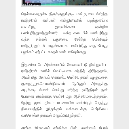
நெல்லைஅருகே திருக்குறுங்குடி மகிழடியை சேர்ந்த
ரவீந்திரன் என்பவர் என்ஜினியரிங் படித்துவிட்டு
வள்ளியூர் ஜவுளிக்கடை ஒன்றில்
பணிபுரிந்துவந்துள்ளார். அதே கடையில் பணிபுரிந்து
வந்த தக்கல் பகுதியை சேர்ந்த மெர்சியும்
ரவீந்திரனும் 5 மாதங்களாக பணிபுரிந்து வரும்போது
பழக்கம் ஏற்பட்ட காதல் உண்டாகியுள்ளது.
இதனிடையே அண்மையில் வேலைவிட்டு நின்றுவிட்ட
ரவீந்திரன் ஊரில் வெட்டியாக சுற்றித் திரிந்ததால்,
அவர் மீது கோபம் கொண்ட மெர்சி, தான் பழகுவதை
குறைத்துக்கொண்டுள்ளார். ஆயினும் அவருக்கு
அடிக்கடி போன் செய்து பார்த்த ரவீந்திரன் தன்
போனை எடுக்காத மெர்சி மீது ஆத்திரமடைந்ததால்,
நேற்று முன் தினம் மாலையில் வள்ளியூர் பேருந்து
நிலையத்தில் இருக்கும் டீக்கடைக்கு மெர்சியை
வரசொல்லி தகவல் அனுப்பியிருந்தார்.
அங்கு இருவரும் சந்தித்த பின், முன்பைப் போல்