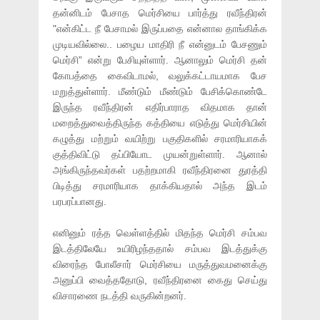
தன்னிடம் பேசாத மெர்சியை பார்த்து ரவீந்திரன்
"என்கிட்ட நீ பேசாமல் இருப்பதை என்னால தாங்கிக்க
முடியவில்லை.. பழைய மாதிரி நீ என்னுடம் பேசணும்
மெர்சி” என்று பேசியுள்ளார். ஆனாலும் மெர்சி தன்
கோபத்தை கைவிடாமல், வலுக்கட்டாயமாக பேச
மறுத்துள்ளார். மீண்டும் மீண்டும் பேசிக்கொண்டே
இருந்த ரவீந்திரன் எதிர்பாராத விதமாக தான்
மறைத்துவைத்திருந்த கத்தியை எடுத்து மெர்சியின்
கழுத்து மற்றும் வயிற்று பகுதிகளில் சரமாரியாகக்
குத்திவிட்டு தப்பியோட முயன்றுள்ளார். ஆனால்
அங்கிருந்தவர்கள் பதற்றமாகி ரவீந்திரனை துரத்தி
பிடித்து சரமாரியாக தாக்கியதால் அந்த இடம்
பரபரப்பானது.
எனினும் ரத்த வெள்ளத்தில் மிதந்த மெர்சி சம்பவ
இடத்திலேயே உயிரிழந்ததால் சம்பவ இடத்துக்கு
விரைந்த போலீசார் மெர்சியை மருத்துவமனைக்கு
அனுப்பி வைத்ததோடு, ரவீந்திரனை கைது செய்து
விசாரணை நடத்தி வருகின்றனர்.