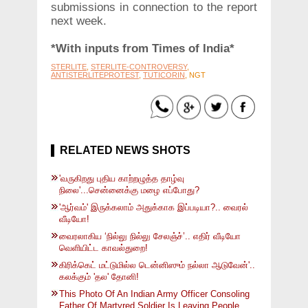
submissions in connection to the report
next week.
*With inputs from Times of India*
STERLITE
,
STERLITE-CONTROVERSY
,
ANTISTERLITEPROTEST
,
TUTICORIN
, NGT
RELATED NEWS SHOTS
'வருகிறது புதிய காற்றழுத்த தாழ்வு
நிலை'...சென்னைக்கு மழை எப்போது?
'ஆர்வம்' இருக்கலாம் அதுக்காக இப்படியா?.. வைரல்
வீடியோ!
வைரலாகிய ‘நில்லு நில்லு சேலஞ்ச்’.. எதிர் வீடியோ
வெளியிட்ட காவல்துறை!
கிரிக்கெட் மட்டுமில்ல டென்னிஸும் நல்லா ஆடுவேன்'..
கலக்கும் 'தல' தோனி!
This Photo Of An Indian Army Officer Consoling
Father Of Martyred Soldier Is Leaving People