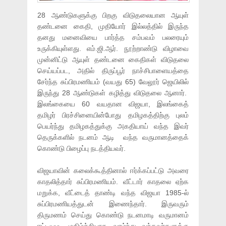
28 ஆண்டுகளுக்கு பிறகு விடுதலையான ஆயுள்
தண்டனை கைதி, முதியோர் இல்லத்தில் இருந்த
தனது மனைவியை பார்த்த சம்பவம் பலரையும்
உருக்கியுள்ளது. எம்.ஜி.ஆர். நூற்றாண்டு விழாவை
முன்னிட்டு ஆயுள் தண்டனை கைதிகள் விடுதலை
செய்யப்பட, அதில் திருப்பூர் நாச்சிபாளையத்தை
சேர்ந்த சுப்பிரமணியம் (வயது 65) வேலூர் ஜெயிலில்
இருந்து 28 ஆண்டுகள் கழித்து விடுதலை ஆனார்.
இலங்கையை 60 வயதான விஜயா, இலங்கைத்
தமிழர் பிரச்சினையின்போது தமிழகத்திற்கு புலம்
பெயர்ந்து தமிழகத்துக்கு அகதியாய் வந்த இவர்
தெருக்களில் நடனம் ஆடி வந்த வருமானத்தைக்
கொண்டு பிழைப்பு நடத்தியவர்.
விஜயாவின் கலைக்கூத்தினால் ஈர்க்கப்பட்டு அவரை
காதலித்தார் சுப்பிரமணியம். வீட்டார் காதலை ஏற்க
மறுக்க, வீட்டைத் தாண்டி வந்த விஜயா 1985-ல்
சுப்பிரமணியத்துடன் இணைந்தார். இருவரும்
திருமணம் செய்து கொண்டு நடனமாடி வருமானம்