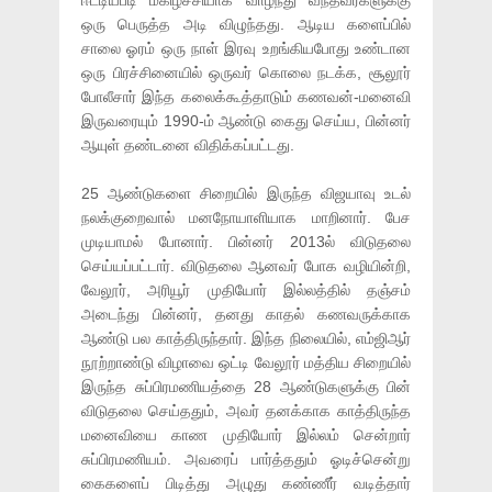
ஈட்டியபடி மகிழ்ச்சியாக வாழ்ந்து வந்தவர்களுக்கு
ஒரு பெருத்த அடி விழுந்தது. ஆடிய களைப்பில்
சாலை ஓரம் ஒரு நாள் இரவு உறங்கியபோது உண்டான
ஒரு பிரச்சினையில் ஒருவர் கொலை நடக்க, சூலூர்
போலீசார் இந்த கலைக்கூத்தாடும் கணவன்-மனைவி
இருவரையும் 1990-ம் ஆண்டு கைது செய்ய, பின்னர்
ஆயுள் தண்டனை விதிக்கப்பட்டது.
25 ஆண்டுகளை சிறையில் இருந்த விஜயாவு உடல்
நலக்குறைவால் மனநோயாளியாக மாறினார். பேச
முடியாமல் போனார். பின்னர் 2013ல் விடுதலை
செய்யப்பட்டார். விடுதலை ஆனவர் போக வழியின்றி,
வேலூர், அரியூர் முதியோர் இல்லத்தில் தஞ்சம்
அடைந்து பின்னர், தனது காதல் கணவருக்காக
ஆண்டு பல காத்திருந்தார். இந்த நிலையில், எம்ஜிஆர்
நூற்றாண்டு விழாவை ஒட்டி வேலூர் மத்திய சிறையில்
இருந்த சுப்பிரமணியத்தை 28 ஆண்டுகளுக்கு பின்
விடுதலை செய்ததும், அவர் தனக்காக காத்திருந்த
மனைவியை காண முதியோர் இல்லம் சென்றார்
சுப்பிரமணியம். அவரைப் பார்த்ததும் ஓடிச்சென்று
கைகளைப் பிடித்து அழுது கண்ணீர் வடித்தார்