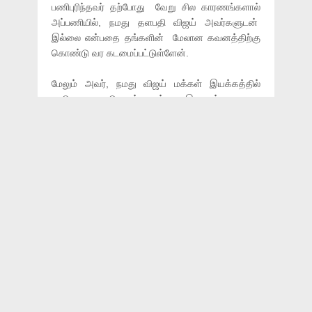
பணிபுரிந்தவர் தற்போது வேறு சில காரணங்களால்
அப்பணியில், நமது தளபதி விஜய் அவர்களுடன்
இல்லை என்பதை தங்களின் மேலான கவனத்திற்கு
கொண்டு வர கடமைப்பட்டுள்ளேன்.
மேலும் அவர், நமது விஜய் மக்கள் இயக்கத்தில்
யாதொரு பொறுப்பையும் இதுநாள் வரை
வகிக்கவில்லை. இருப்பினும், தளபதி விஜய்
அவர்களின் பெயரை பயன்படுத்தி ஒரு சிலர்,
தங்களது சொந்த கருத்தை, தளபதி விஜய்
அவர்களின் கருத்தைப் போல் ஊடகங்களில்
வெளியிடுவதை நமது மதிப்புமிகு தளபதி விஜய்
அவர்கள் ஏற்கவில்லை என்பதை இதன் மூலம்
உறுதிப்படுத்த விரும்புகிறேன்.
அதோடு, நமது தளபதி விஜய் அவர்கள் எந்த
காலக்கட்டத்திலும், எச்சூழலிலும், சக
நடிகர்களையோ, பொது மனிதர்களையோ, இழிவாக,
தரம் தாழ்ந்தோ, ஒப்பிட்டோ பேசியதில்லை. அப்படி
பேசச் சொல்லி யாருக்கும் நமது தளபதி விஜய்