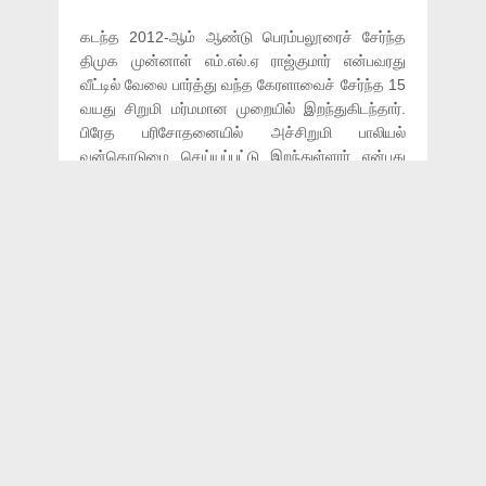
கடந்த 2012-ஆம் ஆண்டு பெரம்பலூரைச் சேர்ந்த
திமுக முன்னாள் எம்.எல்.ஏ ராஜ்குமார் என்பவரது
வீட்டில் வேலை பார்த்து வந்த கேரளாவைச் சேர்ந்த 15
வயது சிறுமி மர்மமான முறையில் இறந்துகிடந்தார்.
பிரேத பரிசோதனையில் அச்சிறுமி பாலியல்
வன்கொடுமை செய்யப்பட்டு இறந்துள்ளார் என்பது
தெரியவந்தது.
இதனை அடுத்து சிறுமியின் பெற்றோர்கள் அளித்த
சந்தேக புகாரின் அடிப்படையில் எம்.எல்.ஏ ராஜ்குமார்
மற்றும் அவரது நண்பர்களான ஜெய்சங்கர், அன்பரசு,
மகேந்திரன், விஜயகுமார், அரிகிருஷ்ணன்,
பன்னீர்செல்வம் ஆகியோர் மீது கடத்தல், பலாத்காரம்,
கொலை உள்ளிட்ட பிரிவுகளில் வழக்கு தொடரப்பட்டது.
இந்த நிலையில், அந்த வழக்கு சென்னையில் உள்ள
எம்.எல்.ஏக்களை விசாரிக்கும் சிறப்பு
நீதிமன்றத்தின்கீழ் விசாரணைக்கு வந்ததை அடுத்து
இத்தகைய தண்டனை ராஜ்குமாருக்கு