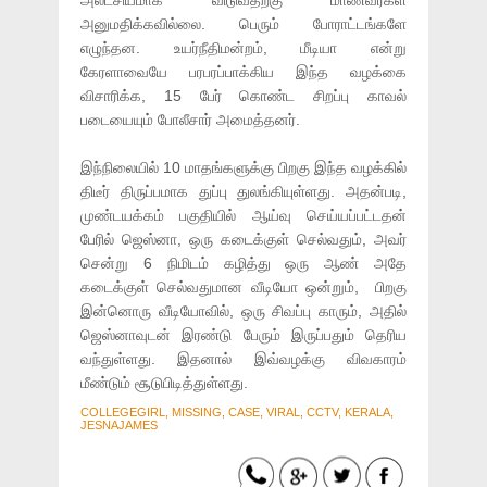
அலட்சியமாக விடுவதற்கு மாணவர்கள்
அனுமதிக்கவில்லை. பெரும் போராட்டங்களே
எழுந்தன. உயர்நீதிமன்றம், மீடியா என்று
கேரளாவையே பரபரப்பாக்கிய இந்த வழக்கை
விசாரிக்க, 15 பேர் கொண்ட சிறப்பு காவல்
படையையும் போலீசார் அமைத்தனர்.
இந்நிலையில் 10 மாதங்களுக்கு பிறகு இந்த வழக்கில்
திடீர் திருப்பமாக துப்பு துலங்கியுள்ளது. அதன்படி,
முண்டயக்கம் பகுதியில் ஆய்வு செய்யப்பட்டதன்
பேரில் ஜெஸ்னா, ஒரு கடைக்குள் செல்வதும், அவர்
சென்று 6 நிமிடம் கழித்து ஒரு ஆண் அதே
கடைக்குள் செல்வதுமான வீடியோ ஒன்றும், பிறகு
இன்னொரு வீடியோவில், ஒரு சிவப்பு காரும், அதில்
ஜெஸ்னாவுடன் இரண்டு பேரும் இருப்பதும் தெரிய
வந்துள்ளது. இதனால் இவ்வழக்கு விவகாரம்
மீண்டும் சூடுபிடித்துள்ளது.
COLLEGEGIRL, MISSING, CASE, VIRAL, CCTV, KERALA,
JESNAJAMES