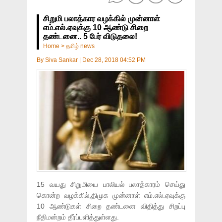
சிறுமி பலாத்கார வழக்கில் முன்னாள்
எம்.எல்.ஏவுக்கு 10 ஆண்டு சிறை
தண்டனை.. 5 பேர் விடுதலை!
Home
>
தமிழ் news
By
Siva Sankar
|
Dec 28, 2018 04:52 PM
15 வயது சிறுமியை பாலியல் பலாத்காரம் செய்து
கொன்ற வழக்கில்,திமுக முன்னாள் எம்.எல்.ஏவுக்கு
10 ஆண்டுகள் சிறை தண்டனை விதித்து சிறப்பு
நீதிமன்றம் தீர்ப்பளித்துள்ளது.