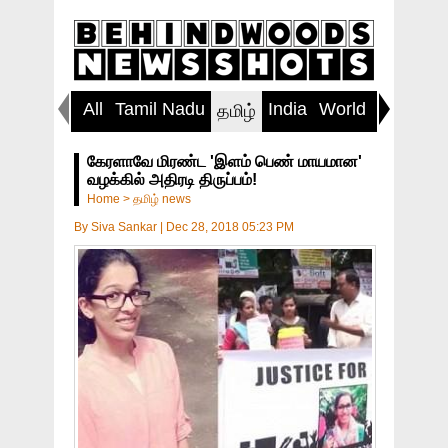
All
Tamil Nadu
India
World
Inspirin
தமிழ்
கேரளாவே மிரண்ட 'இளம் பெண் மாயமான'
வழக்கில் அதிரடி திருப்பம்!
Home
>
தமிழ் news
By
Siva Sankar
|
Dec 28, 2018 05:23 PM