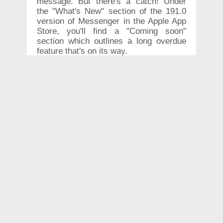
message. But there's a catch! Under
the "What's New" section of the 191.0
version of Messenger in the Apple App
Store, you'll find a "Coming soon"
section which outlines a long overdue
feature that's on its way.
"Remove a message from a chat thread
after it's been sent. If you accidentally
send the wrong photo, incorrect
information or message the wrong
thread, you can easily correct it by
removing the message within ten
minutes of sending it."
You'll have to notice the mistake pretty
quickly if you want it erased from the
digital world; but nevertheless, it's
possible now. This time limit does seem
surprisingly short, however, considering
that the company gives WhatsApp
users up to an hour to unsend that
embarrassing photo/message.