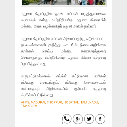
மதுரை தோப்பூரில் தான் எய்ம்ஸ் மருத்துவமனை
அமையும் என்று உயர்நீதிமன்ற மதுரை கிளையில்
மத்திய அரசு வழக்கறிஞர் உறுதி அளித்துள்ளார்.
மதுரை தோப்பூரில் எய்ம்ஸ் அமைப்பதற்கு எடுக்கப்பட்ட
நடவடிக்கைகள் குறித்து டிச. 6-ல் நிலை அறிக்கை
தாக்கல் செய்ய மத்திய சுகாதாரத்துறை
செயலருக்கு, உயர்நீதிமன்ற மதுரை கிளை உத்தரவு
பிறப்பித்துள்ளது.
அதுமட்டுமல்லாமல், எய்ம்ஸ் கட்டுமான பணிகள்
எப்போது தொடங்கும், எப்போது நிறைவடையும்
என்பதையும் அறிக்கையில் குறிப்பிட உத்தரவு
அளிக்கப்பட்டுள்ளது.
AIIMS, MADURAI, THOPPUR, HOSPITAL, TAMILNADU,
TNHEALTH