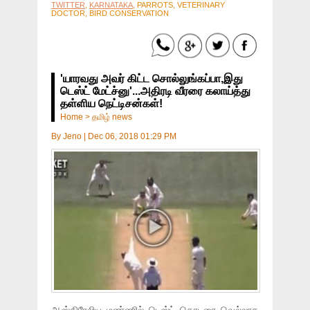
TWITTER
,
KARNATAKA
, PARROTS, VETERINARY
DOCTOR, BIRD CONSERVATION
'யாரவது அவர் கிட்ட சொல்லுங்கப்பா,இது
டெஸ்ட் மேட்ச்னு'...அதிரடி வீரரை கலாய்த்து
தள்ளிய நெட்டிசன்கள்!
Home
>
தமிழ் news
By
Jeno
|
Dec 06, 2018 01:29 PM