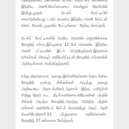
ஆஸ்திரேலிய மண்ணில் டெஸ்ட் தொடரை வெல்லாத
இந்திய அணி,கோப்பையை வெல்லும் நோக்கில்
இன்று,முதல் டெஸ்ட் போட்டியில்
களமிறங்கியது.‘டாஸ்’ வென்ற இந்திய அணி கேப்டன்
விராட் கோலி, முதலில் ‘பேட்டிங்கை ’ தேர்வு செய்தார்.
டெஸ்ட் போட்டிகளில் பெரிய அளவில் ஜொலிக்காத
ரோஹித் சர்மா,இம்முறை 12 பேர் கொண்ட இந்திய
அணி பட்டியலில் இடம் பெற்றிருந்தார்.இதனால்
ரசிகர்கள் மிகவும் எதிர்பார்ப்புடன்,ரோஹித் சர்மாவின்
அதிரடிக்காக காத்திருந்தனர்.
சற்று நிதானமாக தனது இன்னிங்ஸ்ஸை தொடங்கிய
ரோஹித் மூன்று சிக்ஸர்கள் அடித்து தனது
அதிரடியை தொடங்கினர்.ஆனால் இந்த மகிழ்ச்சி
சிறிது நேரம் கூட நீடிக்கவில்லை.லியோனின் பந்தில்
சிக்ஸர் அடித்த ரோஹித்,அதற்கு அடுத்த பந்தில்
மார்கஸ் ஹாரிஸிடம் கேட்ச் கொடுத்து அவுட் ஆகி
வெளியேறினார்.61 பந்துகளை எதிர்கொண்ட
ரோஹித் 37 ரன்களை சேர்த்தார்.