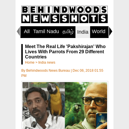
All
Tamil Nadu
தமிழ்
World
Inspirin
India
Meet The Real Life 'Pakshirajan' Who
Lives With Parrots From 29 Different
Countries
Home
>
India news
By
Behindwoods News Bureau
|
Dec 06, 2018 01:55
PM