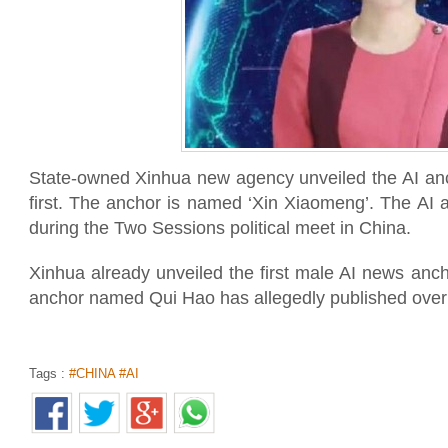
State-owned Xinhua new agency unveiled the AI anch
first. The anchor is named ‘Xin Xiaomeng’. The AI 
during the Two Sessions political meet in China.
Xinhua already unveiled the first male AI news anc
anchor named Qui Hao has allegedly published over 
Tags :
#CHINA #AI