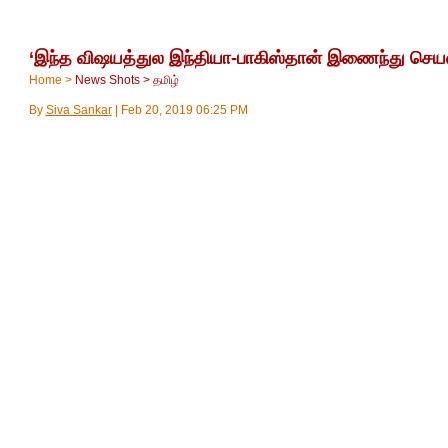
‘இந்த விஷயத்துல இந்தியா-பாகிஸ்தான் இணைந்து செயல்படலா
Home
>
News Shots
>
தமிழ்
By
Siva Sankar
|
Feb 20, 2019 06:25 PM
இந்தியத் துணைக்கண்டத்தையே அதிரவைத்த புல்வா
காஷ்மீர் பகுதியில் நிகழ்ந்தது. இதுகுறித்து அமெர
அதிரடியாக தெரிவித்துள்ளார்.