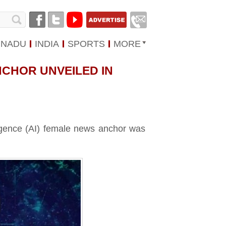
 NADU
INDIA
SPORTS
MORE
NCHOR UNVEILED IN
telligence (AI) female news anchor was