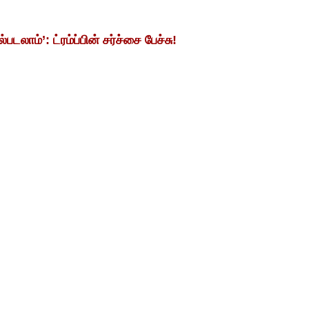
ம்’: ட்ரம்ப்பின் சர்ச்சை பேச்சு!
மா தாக்குதல் சமீபத்தில் ஜம்மு-
ிக்க அதிபர் ட்ரம்ப் தன் கருத்தினை