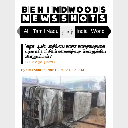
All
Tamil Nadu
India
World
Inspirin
தமிழ்
‘கஜா’ புயல்: பாதிப்பை காண காலதாமதமாக
வந்த வட்டாட்சியர் வாகனத்தை கொளுத்திய
பொதுமக்கள்?
Home
>
தமிழ் news
By
Siva Sankar
|
Nov 18, 2018 01:27 PM