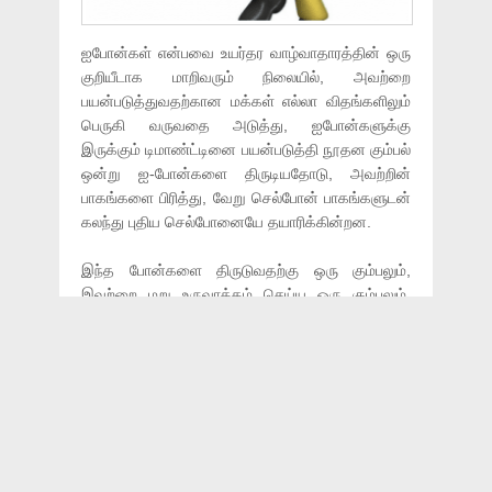
ஐபோன்கள் என்பவை உயர்தர வாழ்வாதாரத்தின் ஒரு
குறியீடாக மாறிவரும் நிலையில், அவற்றை
பயன்படுத்துவதற்கான மக்கள் எல்லா விதங்களிலும்
பெருகி வருவதை அடுத்து, ஐபோன்களுக்கு
இருக்கும் டிமாண்ட்டினை பயன்படுத்தி நூதன கும்பல்
ஒன்று ஐ-போன்களை திருடியதோடு, அவற்றின்
பாகங்களை பிரித்து, வேறு செல்போன் பாகங்களுடன்
கலந்து புதிய செல்போனையே தயாரிக்கின்றன.
இந்த போன்களை திருடுவதற்கு ஒரு கும்பலும்,
இவற்றை மறு உருவாக்கம் செய்ய ஒரு கும்பலும்,
சென்னையின் பிரபலமான ரிச்சி தெரு மற்றும் பர்மா
பஜார்களில் சந்தைப்படுத்துவதற்கு ஒரு கும்பலும் என
அதிரவைக்கும் பின்னணியை, போலீசாரிடம்
ஒப்புக்கொண்டுள்ளார் அப்துல் ரகுமான் என்பவர்.
கொடுங்கையூரை சேர்ந்த வெங்கட்ராமன் என்பவர்,
இந்த கும்பலிடம் வாங்கிய புதிய ஐபோனில் தனது சிம்
கார்டை போட்டவுடன், தயாராக இருந்த போலீசுக்கு