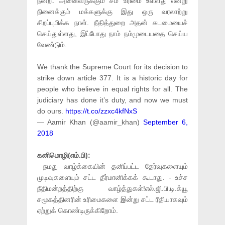
நன்றி. அனைவருக்கும் சம உரிமை உள்ளது என்று
நினைக்கும் மக்களுக்கு இது ஒரு வரலாற்று
சிறப்புமிக்க நாள். நீதித்துறை அதன் கடமையைச்
செய்துள்ளது, இப்போது நாம் நம்முடையதை செய்ய
வேண்டும்.
We thank the Supreme Court for its decision to
strike down article 377. It is a historic day for
people who believe in equal rights for all. The
judiciary has done it’s duty, and now we must
do ours.
https://t.co/zzxc4kfNxS
— Aamir Khan (@aamir_khan)
September 6,
2018
கனிமொழி(எம்.பி):
நமது வாழ்க்கையின் தனிப்பட்ட தேர்வுகளையும்
முடிவுகளையும் சட்ட தீர்மானிக்கக் கூடாது. - உச்ச
நீதிமன்றத்திற்கு வாழ்த்துகள்!எல்.ஜி.பி.டி.க்யூ
சமூகத்தினரின் உரிமைகளை இன்று சட்ட ரீதியாகவும்
ஏற்றுக் கொண்டிருக்கிறோம்.