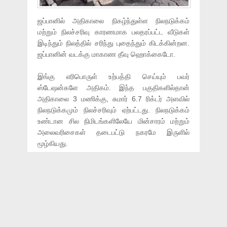
ஜப்பானில் அதிகாலை நிகழ்ந்துள்ள நிலநடுக்கம்
மற்றும் நிலச்சரிவு காரணமாக பலதரப்பட்ட வீடுகள்
இடிந்தும் நிலத்தில் சரிந்து புதைந்தும் கிடக்கின்றன.
ஜப்பானின் வடக்கு மாகாண தீவு ஹொக்கைடோ.
இங்கு எரிபொருள் உற்பத்தி செய்யும் பவர்
ஸ்டேஷன்களே அதிகம். இந்த பகுதிகளில்தான்
அதிகாலை 3 மணிக்கு, சுமார் 6.7 ரிக்டர் அளவில்
நிலநடுக்கமும் நிலச்சரிவும் ஏற்பட்டது. நிலநடுக்கம்
உண்டான சில நிமிடங்களிலேயே மின்சாரம் மற்றும்
அலைவரிசைகள் தடைபட்டு நகரமே இருளில்
மூழ்கியது.
ஏறக்குறைட 40 நொடிகள் நீடித்த இந்த வேகமான
நிலநடுக்கத்தில், 1.5 மீட்டர் ஆழத்துக்கு வீடுகள்
அதிர்ந்து மண்ணுக்குள் சரிந்து பாதியாக புதையுண்டு
கிடக்கின்றன. சுமார் 300க்கும் மேற்பட்டோர் படுகாயம்
அடைந்துள்ள நிலையில் 9 பேர் உயிரிழந்துள்ளதாகவும்
கருதப்படுகிறது.