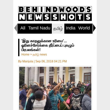
All
Tamil Nadu
India
World
Inspirin
தமிழ்
'இது காதலுக்கான உரிமை'...
ஓரினச்சேர்க்கை தீர்ப்பைப் புகழும்
பிரபலங்கள்!
Home
>
தமிழ் news
By
Manjula
|
Sep 06, 2018 04:21 PM