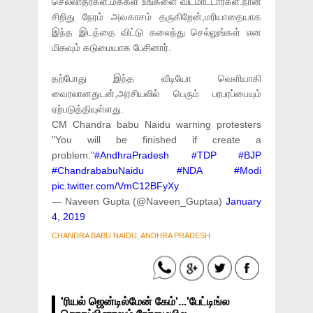
செல்லாதீர்கள்.மக்கள் உங்களை விடமாட்டார்கள்.நான்
சிறிது நேரம் அவகாசம் தருகிறேன்,மரியாதையாக
இந்த இடத்தை விட்டு கலைந்து செல்லுங்கள் என
மிகவும் கடுமையாக பேசினார்.
தற்போது இந்த வீடியோ வெளியாகி
வைரலானதுடன்,அரசியலில் பெரும் பரபரப்பையும்
ஏற்படுத்தியுள்ளது.
CM Chandra babu Naidu warning protesters
"You will be finished if create a
problem."
#AndhraPradesh
#TDP
#BJP
#ChandrababuNaidu
#NDA
#Modi
pic.twitter.com/VmC12BFyXy
— Naveen Gupta (@Naveen_Guptaa)
January
4, 2019
CHANDRA BABU NAIDU, ANDHRA PRADESH
'ரியல் ஜென்டில்மேன் கேம்'...'பேட்டிங்ல