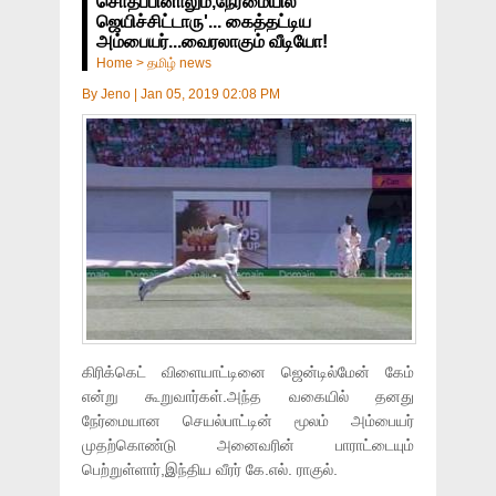
சொதப்பினாலும்,நேர்மையில
ஜெயிச்சிட்டாரு'... கைத்தட்டிய
அம்பையர்...வைரலாகும் வீடியோ!
Home
>
தமிழ் news
By
Jeno
|
Jan 05, 2019 02:08 PM
கிரிக்கெட் விளையாட்டினை ஜென்டில்மேன் கேம்
என்று கூறுவார்கள்.அந்த வகையில் தனது
நேர்மையான செயல்பாட்டின் மூலம் அம்பையர்
முதற்கொண்டு அனைவரின் பாராட்டையும்
பெற்றுள்ளார்,இந்திய வீரர் கே.எல். ராகுல்.