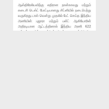
ஆஸ்திரேலியவிற்கு எதிரான நான்காவது மற்றும்
கடைசி டெஸ்ட் போட்டியானது சிட்னியில் நடைபெற்று
வருகிறது.டாஸ் வென்று முதலில் பேட் செய்த இந்திய
அணியின் புஜாரா மற்றும் பன்ட் ஆகியோரின்
அதிரடியான ஆட்டத்தினால் இந்திய அணி 622
ரன்கள் குவித்து டிக்ளேர் செய்தது. ஆஸ்திரேலிய
அணி தற்போது தனது முதல் இன்னிங்ஸை
விளையாடி வருகிறது.
ஆட்டத்தின் மூன்றாவது நாளான இன்று ஜடேஜா 15-
வது ஓவரை வீசினார். அப்போது ஆஸ்திரேலியா
தரப்பில் விக்கெட் எதுவும் விழவில்லை.இந்த
நிலையில்,ஆஸ்திரேலிய அணியின் தொடக்க
ஆட்டக்காரர் ஹாரிஸ், க்ரீஸை,ஜடேஜா வீசிய பந்தை
க்ரீஸை விட்டு வெளியே வந்து மிட்-ஆன் நோக்கித்
தூக்கி அடித்தார். அப்போது இந்திய அணியின்
கே.எல் ராகுல் அபாரமாக பாய்ந்து பிடித்தார்.கேட்ச்
பிடிக்கப்பட்டதைப் பார்த்த கேப்டன் கோலி மற்றும்
ஜடேஜா உள்ளிட்ட வீரர்கள் துள்ளிக்குதித்து ராகுலை
பாராட்ட ஓடி வந்தனர்.