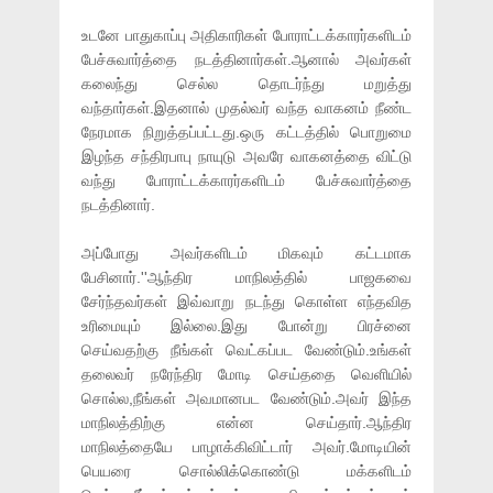
உடனே பாதுகாப்பு அதிகாரிகள் போராட்டக்காரர்களிடம்
பேச்சுவார்த்தை நடத்தினார்கள்.ஆனால் அவர்கள்
கலைந்து செல்ல தொடர்ந்து மறுத்து
வந்தார்கள்.இதனால் முதல்வர் வந்த வாகனம் நீண்ட
நேரமாக நிறுத்தப்பட்டது.ஒரு கட்டத்தில் பொறுமை
இழந்த சந்திரபாபு நாயுடு அவரே வாகனத்தை விட்டு
வந்து போராட்டக்காரர்களிடம் பேச்சுவார்த்தை
நடத்தினார்.
அப்போது அவர்களிடம் மிகவும் கட்டமாக
பேசினார்.''ஆந்திர மாநிலத்தில் பாஜகவை
சேர்ந்தவர்கள் இவ்வாறு நடந்து கொள்ள எந்தவித
உரிமையும் இல்லை.இது போன்று பிரச்னை
செய்வதற்கு நீங்கள் வெட்கப்பட வேண்டும்.உங்கள்
தலைவர் நரேந்திர மோடி செய்ததை வெளியில்
சொல்ல,நீங்கள் அவமானபட வேண்டும்.அவர் இந்த
மாநிலத்திற்கு என்ன செய்தார்.ஆந்திர
மாநிலத்தையே பாழாக்கிவிட்டார் அவர்.மோடியின்
பெயரை சொல்லிக்கொண்டு மக்களிடம்