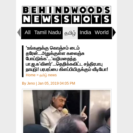
All
Tamil Nadu
India
World
Inspirin
தமிழ்
'உங்களுக்கு கொஞ்சம் டைம்
தரேன்...அதுக்குள்ள கலைஞ்சு
போய்டுங்க'...'வழிமறைத்த
பா.ஜ.க'வினர்'...தெறிக்கவிட்ட சந்திரபாபு
நாயுடு! பரபரப்பை கிளப்பியிருக்கும் வீடியோ!
Home
>
தமிழ் news
By
Jeno
|
Jan 05, 2019 04:05 PM