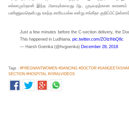
எல்லாமும்தான் இந்த அளவுக்காவது ஆட முடிவதற்கான காரணம் 
பண்ணுவதென்பது உகந்த காரியமல்ல என்று சங்கீதா குறிப்பிட்டுள்ளார்
Just a few minutes before the C-section delivery, the Doct
This happened in Ludhiana.
pic.twitter.com/ZOlzIhbQ8c
— Harsh Goenka (@hvgoenka)
December 28, 2018
Tags :
#PREGNANTWOMEN #DANCING #DOCTOR #SANGEETASHAR
SECTION #HOSPITAL #VIRALVIDEOS
'அடேங்கப்பா'...620 கி.மீ தூரத்திற்கு அணிவகுத்து நின்ற
Home
>
News Shots
>
தமிழ்
By
Jeno
|
Jan 02, 2019 12:38 PM