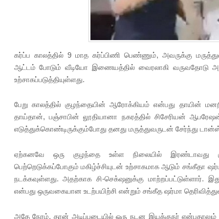
கர்ப்ப காலத்தில் 9 மாத கர்ப்பிணி பெண்ணும், அவருக்கு மருத்த
ஆட்டம் போடும் வீடியோ இணையத்தில் வைரலாகி வருவதோடு அந்த
உற்சாகப்படுத்தியுள்ளது.
பேறு காலத்தில் குழந்தையின் ஆரோக்கியம் என்பது தாயின் மனந
தாய்தான், பஞ்சாபின் லூதியானா நகரத்தில் சிசேரியன் ஆபரேஷன
எடுத்துக்கொண்டிருக்கும்போது தனது மருத்துவருடன் சேர்ந்து டான்ஸ
ஏற்கனவே ஒரு குழந்தை உள்ள நிலையில் இரண்டாவது கு
பெற்றெடுக்கப்போகும் மகிழ்ச்சியுடன் உற்சாகமாக ஆடும் சங்கீதா ஷர
நடக்கவுள்ளது. அதற்காக சி-செக்‌ஷனுக்கு மாற்றப்பட்டுள்ளார்.
என்பது ஒருவகையான உடற்பயிற்சி என்றும் சங்கீத ஷர்மா தெரிவித்துள
அதே நேரம், தான் அடிப்படையில் ஒரு நடன இயக்குநர் என்பதாலும்