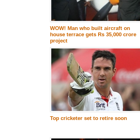
WOW! Man who built aircraft on
house terrace gets Rs 35,000 crore
project
Top cricketer set to retire soon