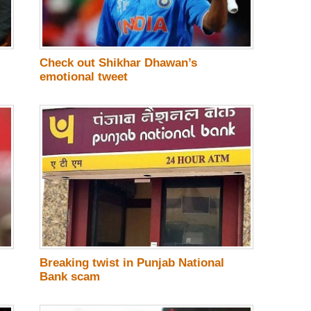
Check out Shikhar Dhawan’s
emotional tweet
Breaking twist in Punjab National
Bank scam