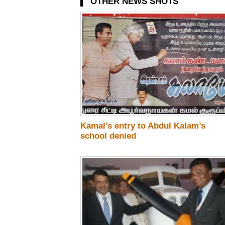
OTHER NEWS SHOTS
Kamal’s entry to Abdul Kalam’s
school denied