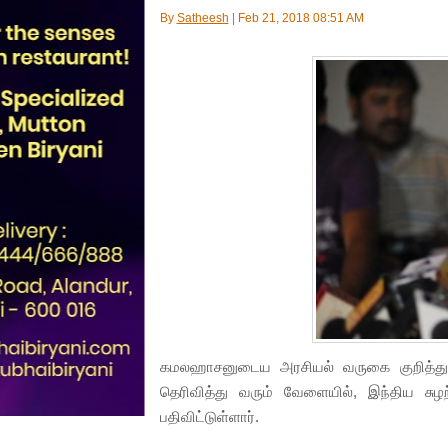
By
Satheesh
|
Feb 21, 2018 08:51 AM
கமலஹாசனுடைய அரசியல் வருகை குறித்து அர
தெரிவித்து வரும் வேளையில், இந்திய சுழற்
பதிவிட்டுள்ளார்.