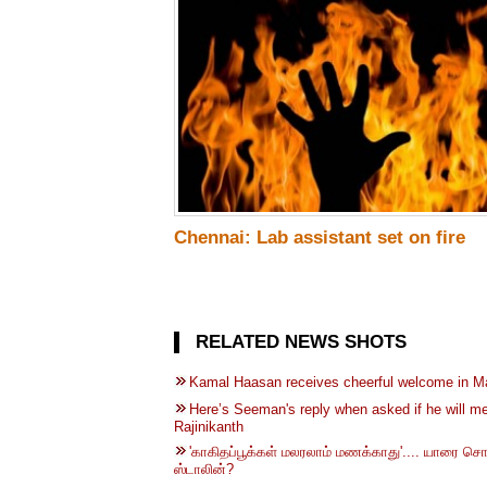
Chennai: Lab assistant set on fire
RELATED NEWS SHOTS
Kamal Haasan receives cheerful welcome in M
Here’s Seeman's reply when asked if he will m
Rajinikanth
'காகிதப்பூக்கள் மலரலாம் மணக்காது'.... யாரை சொல
ஸ்டாலின்?