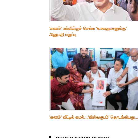
'கலாம்' பள்ளிக்குச் செல்ல 'கமலஹாசனுக்கு'
அனுமதி மறுப்பு
'கலாம்' வீட்டில் கமல்...'விஸ்வரூபம்' தொடங்கியது..