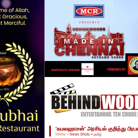
'கமலஹாசன்' அரசியல் குறித்து பிரபல '
Home
>
News Shots
>
தமிழ்