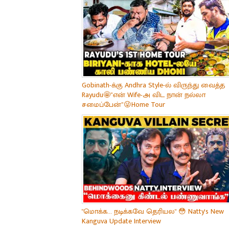
Gobinath-க்கு Andhra Style-ல் விருந்து வைத்த
Rayudu🤩”என் Wife-அ விட நான் நல்லா
சமைப்பேன்”😜Home Tour
"மொக்க... நடிக்கவே தெரியல" 😳 Natty's New
Kanguva Update Interview