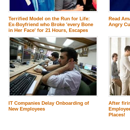
Terrified Model on the Run for Life:
Read Ama
Ex-Boyfriend who Broke 'every Bone
Angry Cu
in Her Face' for 21 Hours, Escapes
from Cops!
IT Companies Delay Onboarding of
After fir
New Employees
Employee
Places!