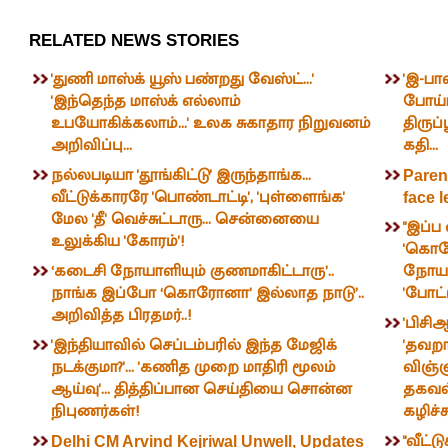
RELATED NEWS STORIES
'துணி மாஸ்க் யூஸ் பண்றது வேஸ்ட்...'
'இ-பாஸ
'இந்தெந்த மாஸ்க் எல்லாம்
போய்ட
உபயோகிக்கலாம்...' உலக சுகாதார நிறுவனம்
திருப்
அறிவிப்பு...
கதி...
நல்லபடியா 'தூங்கிட்டு' இருந்தாங்க...
Parent
வீட்டுக்காரரே 'பொண்டாட்டி', 'புள்ளைங்க'
face l
மேல 'தீ' வெச்சுட்டாரு... சென்னையை
"இப்ப
உலுக்கிய 'கோரம்'!
'கொரோ
‘கடைசி நோயாளியும் குணமாகிட்டாரு’..
நோயா
நாங்க இப்போ ‘கொரோனா’ இல்லாத நாடு’..
'போட்ட
அறிவித்த பிரதமர்..!
'பிசி
'இந்தியாவில் செப்டம்பரில் இந்த மேஜிக்
'தவறா
நடக்குமா?'... 'கணித முறை மாதிரி மூலம்
விஞ்ஞ
ஆய்வு'... தித்திப்பான செய்தியை சொன்ன
தகவல்
நிபுணர்கள்!
கழிச்ச
"வீட்ட
Delhi CM Arvind Kejriwal Unwell, Updates