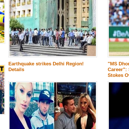
Earthquake strikes Delhi Region!
"MS Dhon
Details
Career":
Stokes O
Remark