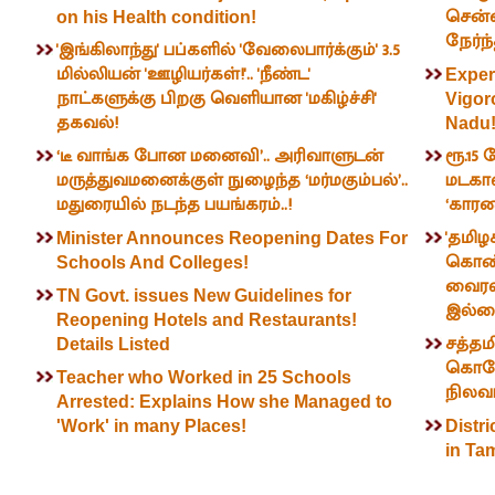
சென்ன
on his Health condition!
நேர்ந்
'இங்கிலாந்து' பப்களில் 'வேலைபார்க்கும்' 3.5
மில்லியன் 'ஊழியர்கள்!'.. 'நீண்ட'
Exper
நாட்களுக்கு பிறகு வெளியான 'மகிழ்ச்சி'
Vigor
தகவல்!
Nadu
‘டீ வாங்க போன மனைவி’.. அரிவாளுடன்
ரூ.15 
மருத்துவமனைக்குள் நுழைந்த ‘மர்மகும்பல்’..
மடகாஸ
மதுரையில் நடந்த பயங்கரம்..!
‘காரண
'தமிழக
Minister Announces Reopening Dates For
கொண்
Schools And Colleges!
வைரஸ்
TN Govt. issues New Guidelines for
இல்லை
Reopening Hotels and Restaurants!
சத்தமி
Details Listed
கொரோன
Teacher who Worked in 25 Schools
நிலவர
Arrested: Explains How she Managed to
'Work' in many Places!
Distr
in Ta