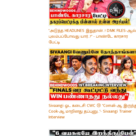
"அடுத்த HEADLINES இதுதான்..! DMK FILES-ஆல்
புலம்பப்போவது யார்..?" - பாண்டே காரசார
பேட்டி
Sivaangi ஓட கடைசி CWC 😢 "Comali-ஆ இருந்த
Cook-ஆ மாறினது தப்புனு.."- Sivaangi Trainer
Interview