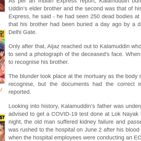
As per an Indian Express report, Kalamuddin buri
Uddin’s elder brother and the second was that of hi
Express, he said - he had seen 250 dead bodies at 
that his brother had been buried a day ago by a dif
Delhi Gate.
Only after that, Aijaz reached out to Kalamuddin w
to send a photograph of the deceased's face. Whe
to recognise his brother.
The blunder took place at the mortuary as the body 
recognise, but the documents had the correct in
!
reported.
Looking into history, Kalamuddin’s father was under
advised to get a COVID-19 test done at Lok Nayak H
night, the old man suffered kidney failure and pass
was rushed to the hospital on June 2 after his blo
when the hospital employees were conducting an EC