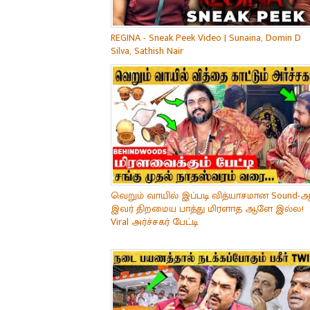
REGINA - Sneak Peek Video | Sunaina, Domin D
Silva, Sathish Nair
வெறும் வாயில் இப்படி வித்யாசமான Sound-ஆ
இவர் திறமைய பாத்து மிரளாத ஆளே இல்ல!
Viral அர்ச்சகர் பேட்டி