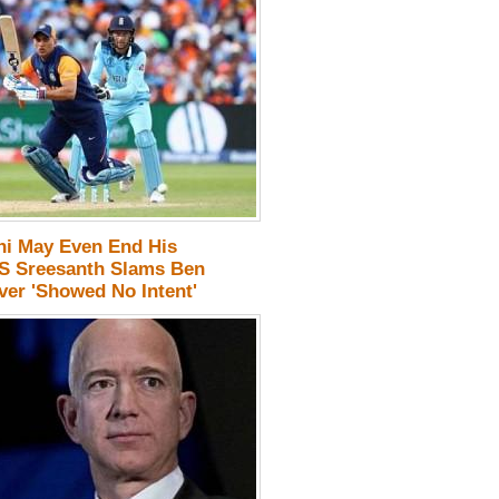
i May Even End His
 S Sreesanth Slams Ben
ver 'Showed No Intent'