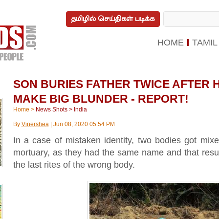
தமிழில் செய்திகள் படிக்க
HOME
TAMIL
SON BURIES FATHER TWICE AFTER 
MAKE BIG BLUNDER - REPORT!
Home
>
News Shots
>
India
By
Vinershea
|
Jun 08, 2020 05:54 PM
In a case of mistaken identity, two bodies got mix
mortuary, as they had the same name and that resul
the last rites of the wrong body.