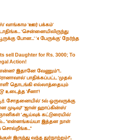
்' வாங்காம 'ஊர் பக்கம்'
ாதிங்க... 'சென்னையிலிருந்து
பூருக்கு போன...' '4 பேருக்கு' நேர்ந்த
s sell Daughter for Rs. 3000; To
egal Action!
 என்ன? இதானே வேணும்"!..
னாவால்' பாதிக்கப்பட்ட 'முதல்
ளி' தொடங்கி எல்லாத்தையும்
ு' உடைத்த 'சீனா'!
ஆர். சோதனையில்' 5ல் ஒருவருக்கு
ன முடிவு?' 'ஜான் ஹாப்கின்ஸ்'
ானிகள் 'ஆய்வுக் கட்டுரையில்'
... "என்னங்கய்யா இத்தன நாள்
ு சொல்றீங்க..."
ுக்குள் இருந்து வந்த துர்நாற்றம்!"..