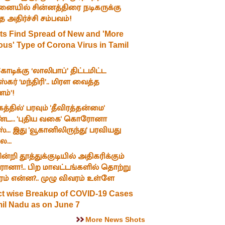
ையில் சின்னத்திரை நடிகருக்கு
த அதிர்ச்சி சம்பவம்!
ts Find Spread of New and 'More
ous' Type of Corona Virus in Tamil
!
கோடிக்கு ‘லாலிபாப்’ திட்டமிட்ட
்கர் ‘மந்திரி’.. மிரள வைத்த
ம்’!
த்தில்' பரவும் 'தீவிரத்தன்மை'
ட... 'புதிய வகை' கொரோனா
... இது 'வூகானிலிருந்து' பரவியது
...
ன்றி தூத்துக்குடியில் அதிகரிக்கும்
ா!.. பிற மாவட்டங்களில் தொற்று
ம் என்ன?.. முழு விவரம் உள்ளே
ict wise Breakup of COVID-19 Cases
mil Nadu as on June 7
More News Shots