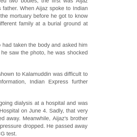
ed two bodies, the first was Aijaz
s father. When Aijaz spoke to Indian
the mortuary before he got to know
ferent family at a burial ground at
ho had taken the body and asked him
n he saw the photo, he was shocked
shown to Kalamuddin was difficult to
formation, Indian Express further
going dialysis at a hospital and was
ospital on June 4. Sadly, that very
ed away. Meanwhile, Aijaz's brother
od pressure dropped. He passed away
G test.