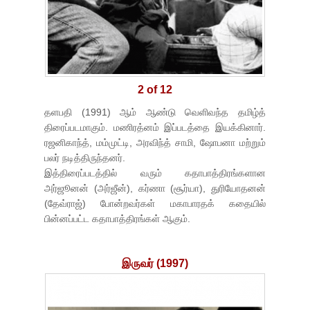
2 of 12
தளபதி (1991) ஆம் ஆண்டு வெளிவந்த தமிழ்த்
திரைப்படமாகும். மணிரத்னம் இப்படத்தை இயக்கினார்.
ரஜனிகாந்த், மம்முட்டி, அரவிந்த் சாமி, ஷோபனா மற்றும்
பலர் நடித்திருந்தனர்.
இத்திரைப்படத்தில் வரும் கதாபாத்திரங்களான
அர்ஜூனன் (அர்ஜீன்), கர்ணா (சூர்யா), துரியோதனன்
(தேவ்ராஜ்) போன்றவர்கள் மகாபாரதக் கதையில்
பின்னப்பட்ட கதாபாத்திரங்கள் ஆகும்.
இருவர் (1997)