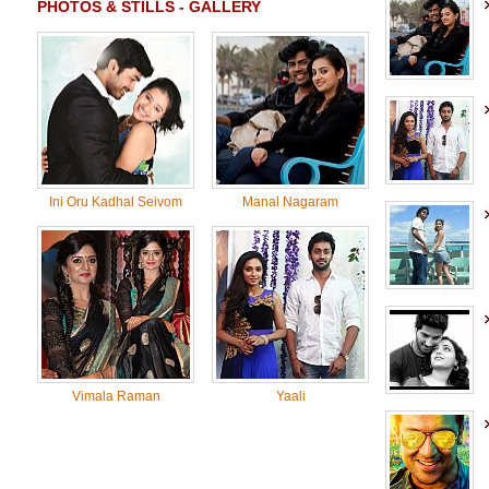
PHOTOS & STILLS - GALLERY
Ini Oru Kadhal Seivom
Manal Nagaram
Vimala Raman
Yaali