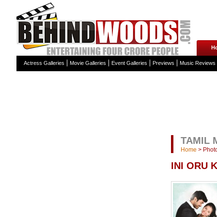
H
Actress Galleries
Movie Galleries
Event Galleries
Previews
Music Reviews
TAMIL 
Home
>
Photo
INI ORU 