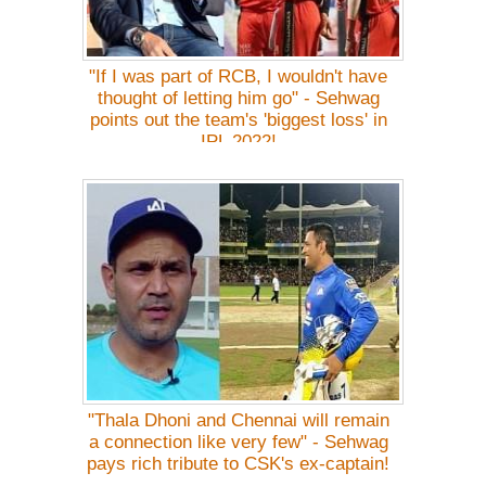
"If I was part of RCB, I wouldn't have
thought of letting him go" - Sehwag
points out the team's 'biggest loss' in
IPL 2022!
"Thala Dhoni and Chennai will remain
a connection like very few" - Sehwag
pays rich tribute to CSK's ex-captain!