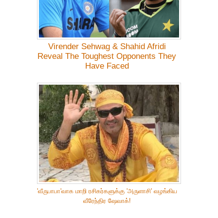
Virender Sehwag & Shahid Afridi
Reveal The Toughest Opponents They
Have Faced
'வீருபாபா'வாக மாறி ரசிகர்களுக்கு 'அருளாசி' வழங்கிய
வீரேந்திர ஷேவாக்!