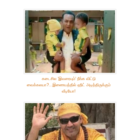
கடைசில 'இவரையும்' நீங்க விட்டு
வைக்கலயா?...இணையத்தில் ஹிட் அடித்திருக்கும்
வீடியோ!