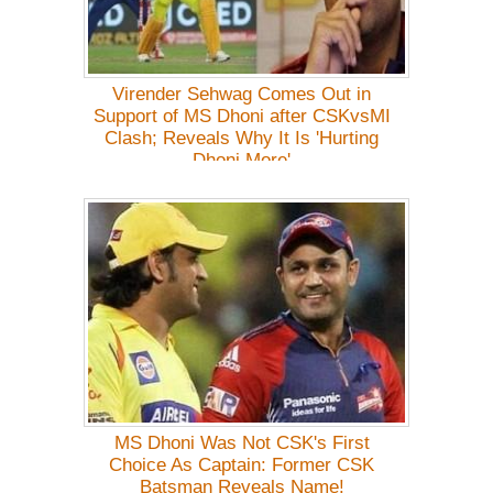
Virender Sehwag Comes Out in
Support of MS Dhoni after CSKvsMI
Clash; Reveals Why It Is 'Hurting
Dhoni More'
MS Dhoni Was Not CSK's First
Choice As Captain: Former CSK
Batsman Reveals Name!