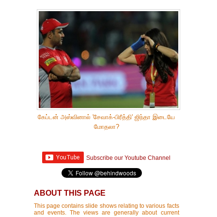
கேப்டன் அஸ்வினால் 'சேவாக்-பிரீத்தி' ஜிந்தா இடையே
மோதலா?
Subscribe our Youtube Channel
ABOUT THIS PAGE
This page contains slide shows relating to various facts
and events. The views are generally about current