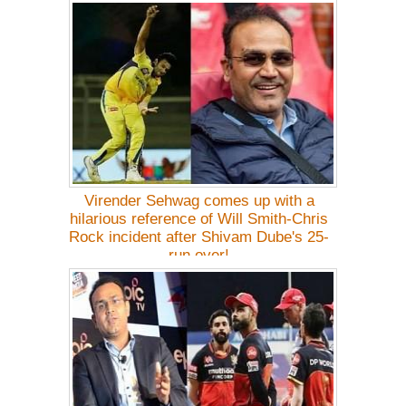
Virender Sehwag comes up with a
hilarious reference of Will Smith-Chris
Rock incident after Shivam Dube's 25-
run over!