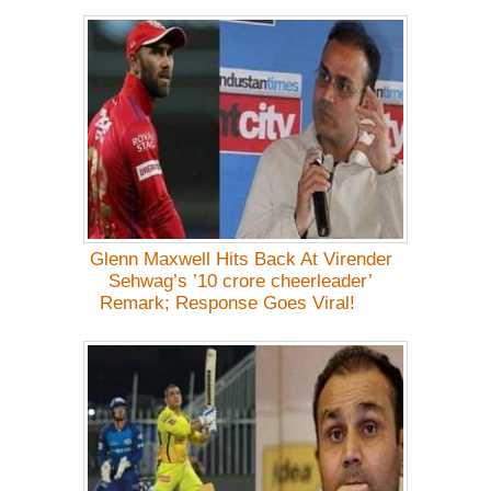
Glenn Maxwell Hits Back At Virender
Sehwag’s ’10 crore cheerleader’
Remark; Response Goes Viral!