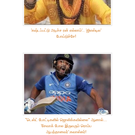
'கஷ்டப்பட்டு அடிச்ச ரன் எல்லாம்'.. 'ஜிஎஸ்டில'
போய்டுச்சே!
"டெஸ்ட் போட்டிகளில் ஜொலிக்கவில்லை" ஆனால்...
'சேவாக் போல இருவரும் ரொம்ப
ஆபத்தானவர்':கவாஸ்கர்!