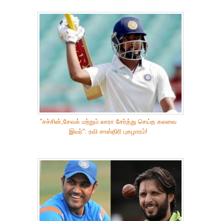
"சச்சின்,சேவக் மற்றும் லாரா சேர்த்து செய்த கலவை
இவர்": ரவி சாஸ்திரி புகழாரம்!