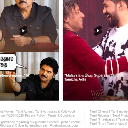
ந்தோசம் எனக்கு.."🤗
"Malaysia-ல இவரு Superstar" Hiphop
Tamizha Adhi
ut Movies,
Tamil Actors,
Tamil Actresses & Kollywood
Tamil Cinema l
Tamil movies
com @2004-2026
Privacy Policy l
Terms & Conditions
Tamil Reviews l
Tamil Photo
Tamil film releases l
Tamil n
 grievance regarding our published content, please contact
Tamil films l
Tamil photos & S
 Redressal Officer by emailing reach@behindwoods.com