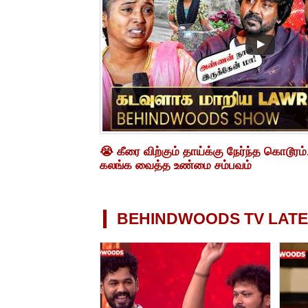
😭 கீரை விற்கும் தாய்க்கு நேர்ந்த கொடூரம
கலங்க வைத்த உண்மை சம்பவம்
BEHINDWOODS TV LATE