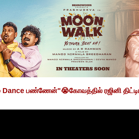
ம Dance பண்ணேன்"😭கோவத்தில் ரஜினி திட்ட