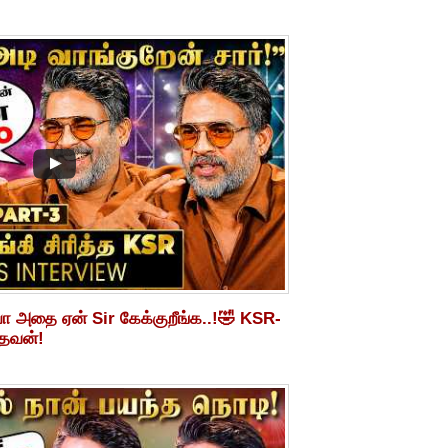
ோ அதை ஏன் Sir கேக்குறீங்க..!🤣 KSR-
ாதவன்!