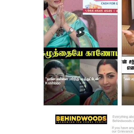
"நானே என்னை பார்த்து பயந்துட்டேன்"
"என் ச
Kushboo
Everything abo
Behindwoods.
If you have any
our Grievance