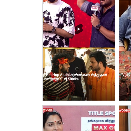
"Hip Hop Aadhi அண்ணனை பார்த்து தான்
"Vijay
வளர்ந்தோம்" Vj Siddhu