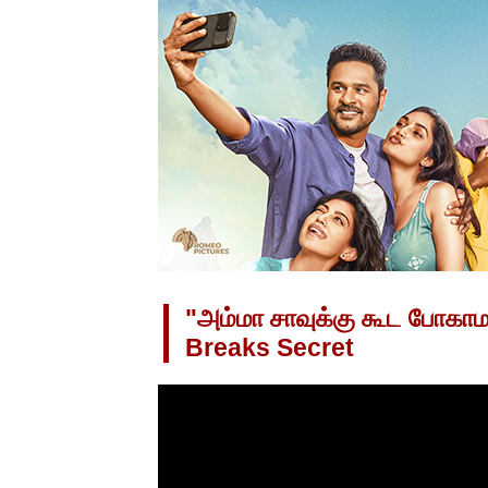
"அம்மா சாவுக்கு கூட போகா
Breaks Secret