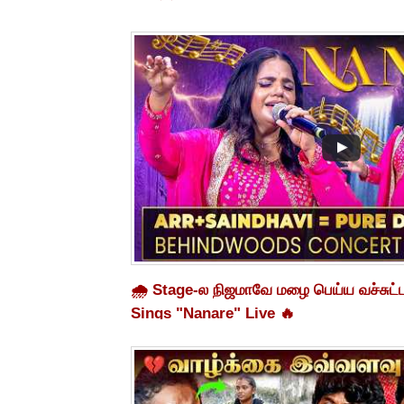
🌧️ Stage-ல நிஜமாவே மழை பெய்ய வச்சுட்
Sings "Nanare" Live 🔥