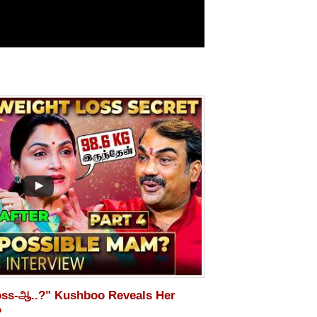
oss-ஆ..?" Kushboo Reveals Her
