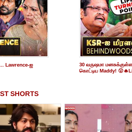
30 வருஷமா மனசுக்குள்
்... Lawrence-ஐ
கொட்டிய Maddy! 😮🔥L
ST SHORTS