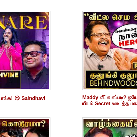
Maddy வீட்ல எப்படி? ஐய
டாங்க! 😍 Saindhavi
யிடம் Secret உடைத்த ம