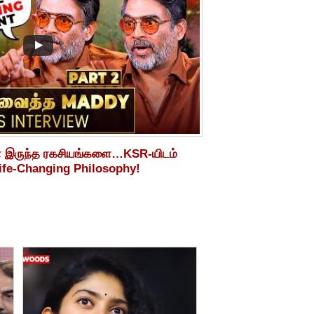
ள இருந்த ரகசியங்களை…KSR-யிடம்
ife-Changing Philosophy!