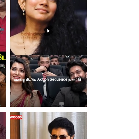
"எனக்கு வீட்டுல Action Sequence தான்"😅