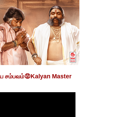
ிய சம்பவம்😡Kalyan Master