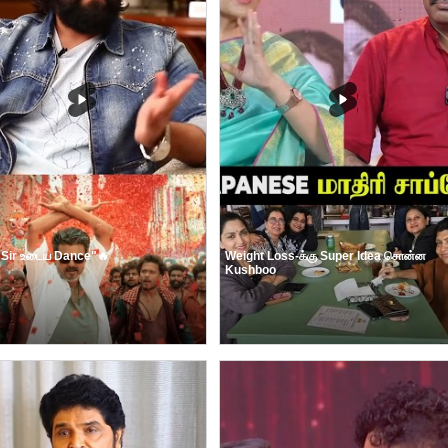
 Sir உடைய Dance"🔥
Weight Loss-க்கு Super Idea சொன்ன
Kushboo