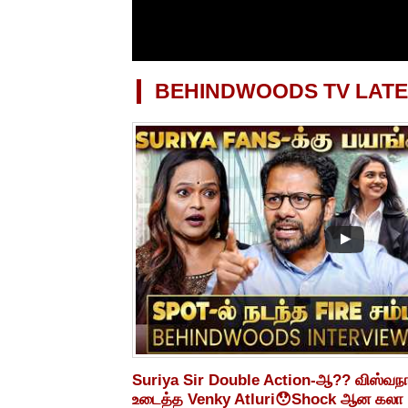
BEHINDWOODS TV LATE
Suriya Sir Double Action-ஆ?? விஸ்வந
உடைத்த Venky Atluri😯Shock ஆன கலா 