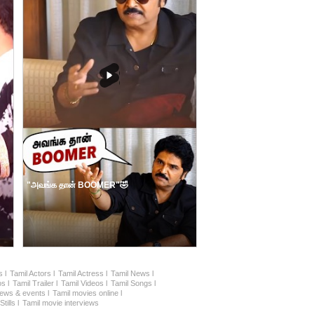
"அவங்க தான் BOOMER"🤣
 l
Tamil Actors l
Tamil Actress l
Tamil News l
s l
Tamil Trailer l
Tamil Videos l
Tamil Songs l
ews & events l
Tamil movies online l
tills l
Tamil movie interviews